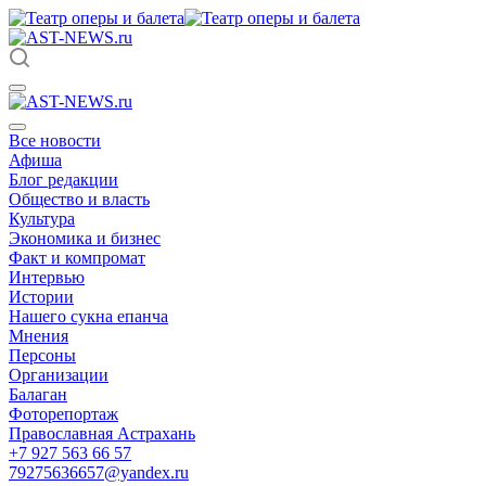
Все новости
Афиша
Блог редакции
Общество и власть
Культура
Экономика и бизнес
Факт и компромат
Интервью
Истории
Нашего сукна епанча
Мнения
Персоны
Организации
Балаган
Фоторепортаж
Православная Астрахань
+7 927 563 66 57
79275636657@yandex.ru