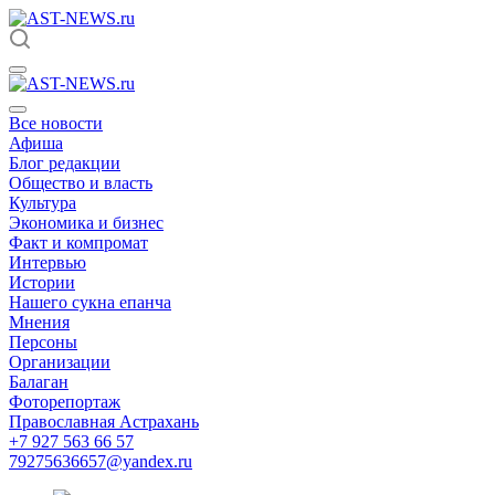
Все новости
Афиша
Блог редакции
Общество и власть
Культура
Экономика и бизнес
Факт и компромат
Интервью
Истории
Нашего сукна епанча
Мнения
Персоны
Организации
Балаган
Фоторепортаж
Православная Астрахань
+7 927 563 66 57
79275636657@yandex.ru