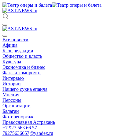
Все новости
Афиша
Блог редакции
Общество и власть
Культура
Экономика и бизнес
Факт и компромат
Интервью
Истории
Нашего сукна епанча
Мнения
Персоны
Организации
Балаган
Фоторепортаж
Православная Астрахань
+7 927 563 66 57
79275636657@yandex.ru