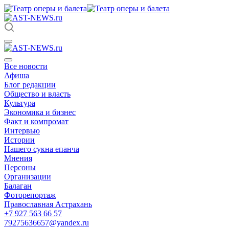
Все новости
Афиша
Блог редакции
Общество и власть
Культура
Экономика и бизнес
Факт и компромат
Интервью
Истории
Нашего сукна епанча
Мнения
Персоны
Организации
Балаган
Фоторепортаж
Православная Астрахань
+7 927 563 66 57
79275636657@yandex.ru