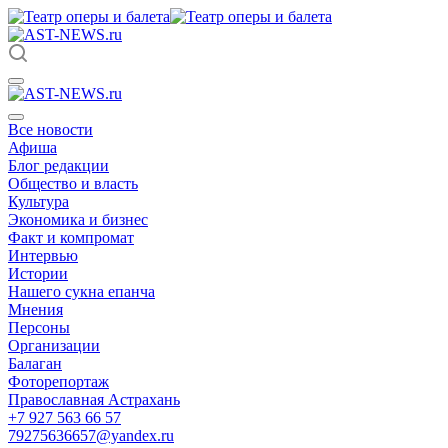
Все новости
Афиша
Блог редакции
Общество и власть
Культура
Экономика и бизнес
Факт и компромат
Интервью
Истории
Нашего сукна епанча
Мнения
Персоны
Организации
Балаган
Фоторепортаж
Православная Астрахань
+7 927 563 66 57
79275636657@yandex.ru