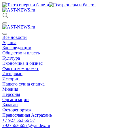
Все новости
Афиша
Блог редакции
Общество и власть
Культура
Экономика и бизнес
Факт и компромат
Интервью
Истории
Нашего сукна епанча
Мнения
Персоны
Организации
Балаган
Фоторепортаж
Православная Астрахань
+7 927 563 66 57
79275636657@yandex.ru