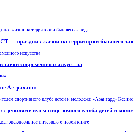
СТ — праздник жизни на территории бывшего зав
ставки современного искусства
ие Астрахани»
 с руководителем спортивного клуба детей и мол