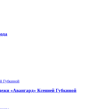
ода
одежи «Авангард» Ксенией Губкиной