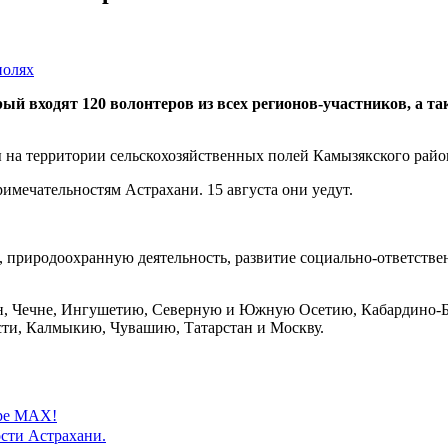
й входят 120 волонтеров из всех регионов-участников, а та
 на территории сельскохозяйственных полей Камызякского район
римечательностям Астрахани. 15 августа они уедут.
 природоохранную деятельность, развитие социально-ответствен
ан, Чечне, Ингушетию, Северную и Южную Осетию, Кабардино-Б
ти, Калмыкию, Чувашию, Татарстан и Москву.
ере MAX!
сти Астрахани.