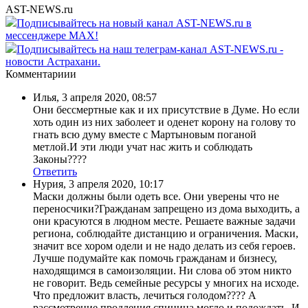
AST-NEWS.ru
Подписывайтесь на новый канал AST-NEWS.ru в
мессенджере MAX!
Подписывайтесь на наш телеграм-канал AST-NEWS.ru -
новости Астрахани.
Комментариии
Илья
,
3 апреля 2020, 08:57
Они бессмертные как и их присутствие в Думе. Но если
хоть один из них заболеет и оденет корону на голову то
гнать всю думу вместе с Мартыновым поганой
метлой.И эти люди учат нас жить и соблюдать
Законы????
Ответить
Нурия
,
3 апреля 2020, 10:17
Маски должны были одеть все. Они уверены что не
переносчики?Гражданам запрещено из дома выходить, а
они красуются в людном месте. Решаете важные задачи
региона, соблюдайте дистанцию и ограничения. Маски,
значит все хором одели и не надо делать из себя героев.
Лучше подумайте как помочь гражданам и бизнесу,
находящимся в самоизоляции. Ни слова об этом никто
не говорит. Ведь семейные ресурсы у многих на исходе.
Что предложит власть, лечиться голодом???? А
рассмотрение продления спицина могло и подождать. И