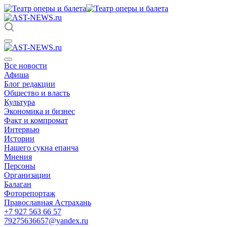
Все новости
Афиша
Блог редакции
Общество и власть
Культура
Экономика и бизнес
Факт и компромат
Интервью
Истории
Нашего сукна епанча
Мнения
Персоны
Организации
Балаган
Фоторепортаж
Православная Астрахань
+7 927 563 66 57
79275636657@yandex.ru