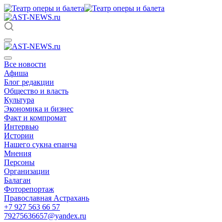
Все новости
Афиша
Блог редакции
Общество и власть
Культура
Экономика и бизнес
Факт и компромат
Интервью
Истории
Нашего сукна епанча
Мнения
Персоны
Организации
Балаган
Фоторепортаж
Православная Астрахань
+7 927 563 66 57
79275636657@yandex.ru