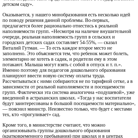
детском саду».
Оказывается, у нашего минобразования есть несколько идей
по поводу решения данной проблемы. Во-первых,
предлагается более рационально отнестись к реальной
наполняемости групп. «Несмотря на наличие внушительной
очереди, реальная наполняемость групп в сельских и
городских детских садах составляет 54-55%, — сказал
Виталий Гутман. — То есть каждое второе место не
заполнено. Это объясняется тем, что ребенок может болеть,
элементарно не хотеть в садик, и родители ему в этом
потакают. Малыша могут взять с собой в отпуск и т. п.».
Именно поэтому для педагогов дошкольного образования
планируют ввести новую систему оплаты труда.
Рассчитываться с ними собираются не по тарифной сетке, а в
зависимости от реальной наполняемости и посещаемости
групп. Фактически эта система аналогична «подушевой», уже
введенной в астраханских школах. «Тогда у нас воспитатели
будут заинтересованы в большой посещаемости материально»,
— пояснил министр. Неизвестно только, что будет с местами
тех, кто «прогуливает» сад.
Кроме того, в министерстве считают, что можно
организовывать группы дошкольного образования
(кратковременного пребывания) при школах и в центрах