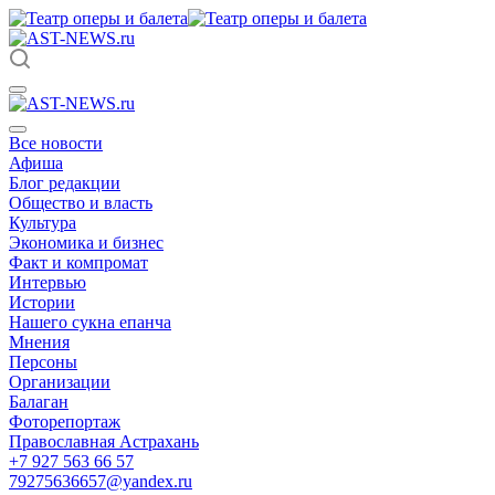
Все новости
Афиша
Блог редакции
Общество и власть
Культура
Экономика и бизнес
Факт и компромат
Интервью
Истории
Нашего сукна епанча
Мнения
Персоны
Организации
Балаган
Фоторепортаж
Православная Астрахань
+7 927 563 66 57
79275636657@yandex.ru