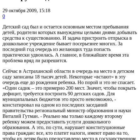
29 октября 2009, 15:18
0
Детский сад был и остается основным местом пребывания
детей, родители которых вынуждены целыми днями добывать
средства к существованию. И задача пристроить отпрыска в
дошкольное учреждение бывает посерьезнее многих. За
последний год очередь из желающих туда попасть
практически удвоилась. А главное, в ближайшее время эта
проблема вряд ли разрешится.
Сейчас в Астраханской области в очередь на место в детском
саду записаны 18 тысяч детей. Некоторые «встают» в эту
очередь еще до рождения ребенка. Но порой и это не спасает.
«Один садик – это примерно 200 мест. Значит, чтобы покрыть
дефицит, требуется построить 90 детских садов. Для
муниципальных бюджетов это просто невозможно, -
констатировал на одном из последних заседаний
правительства региональный министр образования и науки
Виталий Гутман. - Реально мы только каждому второму
ребенку можем предоставить услуги дошкольного
образования. А это, по сути, нарушает конституционные
права граждан: все, кто платит налоги, имеют право на то,
чтобы их детям было предоставлено место в государственном