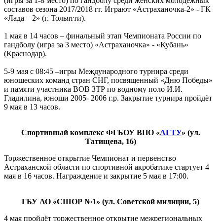
(игры за 1-8 место) по гандболу среди женских молодежных
составов сезона 2017/2018 гг. Играют «Астраханочка-2» - ГК
«Лада – 2» (г. Тольятти).
1 мая в 14 часов – финальный этап Чемпионата России по
гандболу (игра за 3 место) «Астраханочка» - «Кубань»
(Краснодар).
5-9 мая с 08:45 –игры Международного турнира среди
юношеских команд стран СНГ, посвященный «Дню Победы»
и памяти участника ВОВ ЗТР по водному поло И.И.
Гладилина, юноши 2005- 2006 г.р. Закрытие турнира пройдёт
9 мая в 13 часов.
Спортивный комплекс ФГБОУ ВПО «
АГТУ
» (ул.
Татищева, 16)
Торжественное открытие Чемпионат и первенство
Астраханской области по спортивной акробатике стартует 4
мая в 16 часов. Награждение и закрытие 5 мая в 17:00.
ГБУ АО «СШОР №1» (ул. Советской милиции, 5)
4 мая пройдёт торжественное открытие межрегиональных