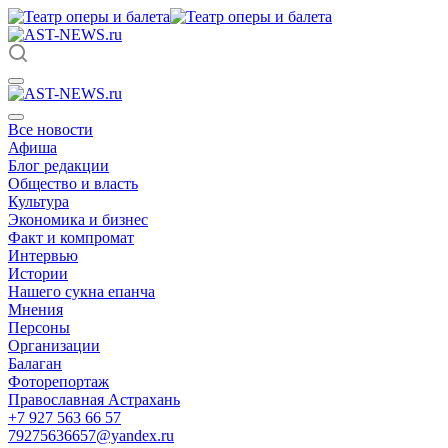
Все новости
Афиша
Блог редакции
Общество и власть
Культура
Экономика и бизнес
Факт и компромат
Интервью
Истории
Нашего сукна епанча
Мнения
Персоны
Организации
Балаган
Фоторепортаж
Православная Астрахань
+7 927 563 66 57
79275636657@yandex.ru