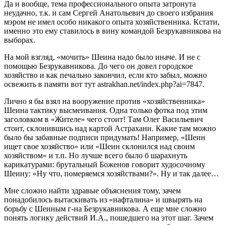
Да и вообще, тема профессионального опыта затронута
неудачно, т.к. и сам Сергей Анатольевич до своего избрания
мэром не имел особо никакого опыта хозяйственника. Кстати,
именно это ему ставилось в вину командой Безрукавникова на
выборах.
На мой взгляд, «мочить» Шеина надо было иначе. И не с
помощью Безрукавникова. До чего он довел городское
хозяйство и как печально закончил, если кто забыл, можно
освежить в памяти вот тут astrakhan.net/index.php?ai=7847.
Лично я бы взял на вооружение против «хозяйственника»
Шеина тактику высмеивания. Одна только фотка под этим
заголовком в «Жителе» чего стоит! Там Олег Васильевич
стоит, склонившись над картой Астрахани. Какие там можно
было бы забавные подписи придумать! Например, «Шеин
ищет свое хозяйство» или «Шеин склонился над своим
хозяйством» и т.п. Но лучше всего было б шарахнуть
карикатурами: брутальный Боженов говорит худосочному
Шеину: «Ну что, померяемся хозяйствами?». Ну и так далее…
Мне сложно найти здравые объяснения тому, зачем
понадобилось вытаскивать из «нафталина» и швырять на
борьбу с Шеиным г-на Безрукавникова. А еще мне сложно
понять логику действий И.А., пошедшего на этот шаг. Зачем