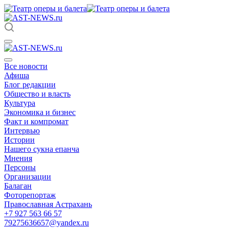
Все новости
Афиша
Блог редакции
Общество и власть
Культура
Экономика и бизнес
Факт и компромат
Интервью
Истории
Нашего сукна епанча
Мнения
Персоны
Организации
Балаган
Фоторепортаж
Православная Астрахань
+7 927 563 66 57
79275636657@yandex.ru