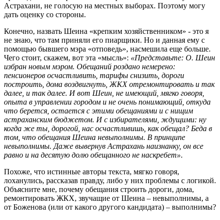
Астрахани, не голосую на местных выборах. Поэтому могу
дать оценку со стороны.
Конечно, назвать Шеина «крепким хозяйственником» - это я
не знаю, что там приняли его пиарщики. Но и данная ему с
помощью бывшего мэра «отповедь», насмешила еще больше.
Чего стоит, скажем, вот эта «мысль»:
«Представьте: О. Шеин
избран новым мэром. Обещаний роздано немерено:
пенсионеров осчастливить, тарифы снизить, дороги
построить, дома воздвигнуть, ЖКХ отремонтировать и так
далее, и так далее. И вот Шеин, не имеющий, мягко говоря,
опыта в управлении городом и не очень понимающий, откуда
что берется, остается с этими обещаниями и с нищим
астраханским бюджетом. И с избирателями, ждущими: ну
когда же ты, дорогой, нас осчастливишь, как обещал? Беда в
том, что обещания Шеина невыполнимы. В принципе
невыполнимы. Даже вывернув Астрахань наизнанку, он все
равно и на десятую долю обещанного не наскребет»
.
Похоже, что истинные авторы текста, мягко говоря,
лоханулись, рассказав правду, либо у них проблемы с логикой.
Объясните мне, почему обещания строить дороги, дома,
ремонтировать ЖКХ, звучащие от Шеина – невыполнимы, а
от Боженова (или от какого другого кандидата) – выполнимы?