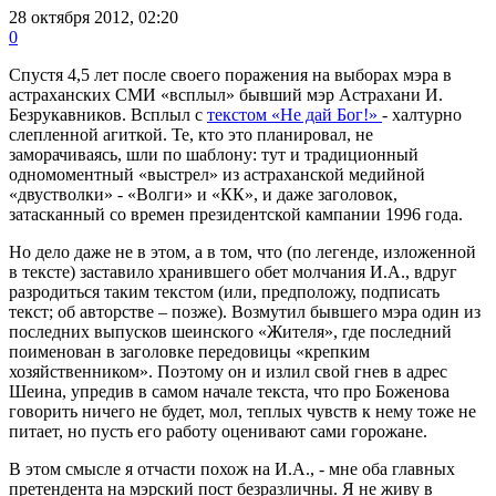
28 октября 2012, 02:20
0
Спустя 4,5 лет после своего поражения на выборах мэра в
астраханских СМИ «всплыл» бывший мэр Астрахани И.
Безрукавников. Всплыл с
текстом «Не дай Бог!»
- халтурно
слепленной агиткой. Те, кто это планировал, не
заморачиваясь, шли по шаблону: тут и традиционный
одномоментный «выстрел» из астраханской медийной
«двустволки» - «Волги» и «КК», и даже заголовок,
затасканный со времен президентской кампании 1996 года.
Но дело даже не в этом, а в том, что (по легенде, изложенной
в тексте) заставило хранившего обет молчания И.А., вдруг
разродиться таким текстом (или, предположу, подписать
текст; об авторстве – позже). Возмутил бывшего мэра один из
последних выпусков шеинского «Жителя», где последний
поименован в заголовке передовицы «крепким
хозяйственником». Поэтому он и излил свой гнев в адрес
Шеина, упредив в самом начале текста, что про Боженова
говорить ничего не будет, мол, теплых чувств к нему тоже не
питает, но пусть его работу оценивают сами горожане.
В этом смысле я отчасти похож на И.А., - мне оба главных
претендента на мэрский пост безразличны. Я не живу в