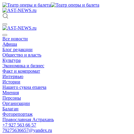
Все новости
Афиша
Блог редакции
Общество и власть
Культура
Экономика и бизнес
Факт и компромат
Интервью
Истории
Нашего сукна епанча
Мнения
Персоны
Организации
Балаган
Фоторепортаж
Православная Астрахань
+7 927 563 66 57
79275636657@yandex.ru