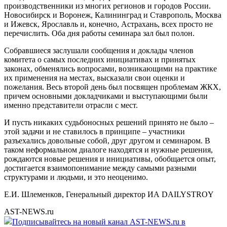
производственники из многих регионов и городов России.
Новосибирск и Воронеж, Калининград и Ставрополь, Москва
и Ижевск, Ярославль и, конечно, Астрахань, всех просто не
перечислить. Оба дня работы семинара зал был полон.
Собравшиеся заслушали сообщения и доклады членов
комитета о самых последних инициативах и принятых
законах, обменялись вопросами, возникающими на практике
их применения на местах, высказали свои оценки и
пожелания. Весь второй день был посвящен проблемам ЖКХ,
причем основными докладчиками и выступающими были
именно представители отрасли с мест.
И пусть никаких судьбоносных решений принято не было –
этой задачи и не ставилось в принципе – участники
разъехались довольные собой, друг другом и семинаром. В
таком неформальном диалоге находятся и нужные решения,
рождаются новые решения и инициативы, обобщается опыт,
достигается взаимопонимание между самыми разными
структурами и людьми, и это неоценимо.
Е.И. Шлеменков, Генеральный директор ИА DAILYSTROY
AST-NEWS.ru
Подписывайтесь на новый канал AST-NEWS.ru в