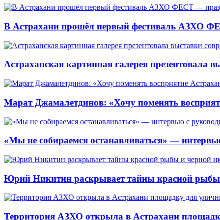
В Астрахани прошёл первый фестиваль АЗХО ФЕ
Астраханская картинная галерея презентовала вы
Марат Джамалетдинов: «Хочу поменять восприят
«Мы не собираемся останавливаться» — интервью
Юрий Никитин раскрывает тайны красной рыбы и
Территория АЗХО открыла в Астрахани площадк