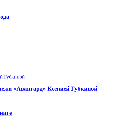
ода
одежи «Авангард» Ксенией Губкиной
ниге