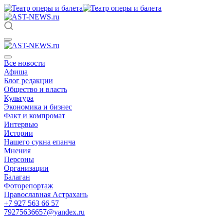
Все новости
Афиша
Блог редакции
Общество и власть
Культура
Экономика и бизнес
Факт и компромат
Интервью
Истории
Нашего сукна епанча
Мнения
Персоны
Организации
Балаган
Фоторепортаж
Православная Астрахань
+7 927 563 66 57
79275636657@yandex.ru