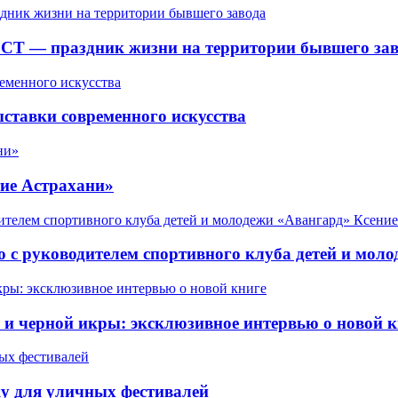
СТ — праздник жизни на территории бывшего зав
ставки современного искусства
ие Астрахани»
 с руководителем спортивного клуба детей и мол
 черной икры: эксклюзивное интервью о новой к
у для уличных фестивалей