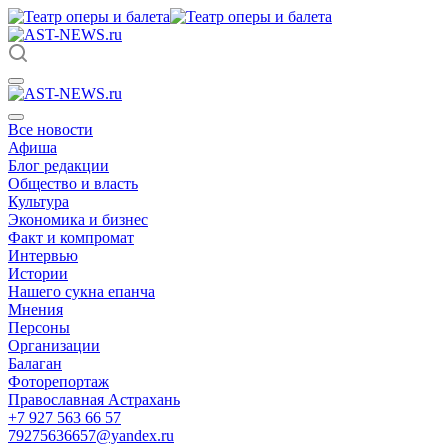
Все новости
Афиша
Блог редакции
Общество и власть
Культура
Экономика и бизнес
Факт и компромат
Интервью
Истории
Нашего сукна епанча
Мнения
Персоны
Организации
Балаган
Фоторепортаж
Православная Астрахань
+7 927 563 66 57
79275636657@yandex.ru