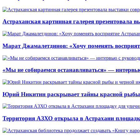
Астраханская картинная галерея презентовала вы
Марат Джамалетдинов: «Хочу поменять восприят
«Мы не собираемся останавливаться» — интервью
Юрий Никитин раскрывает тайны красной рыбы и
Территория АЗХО открыла в Астрахани площадк