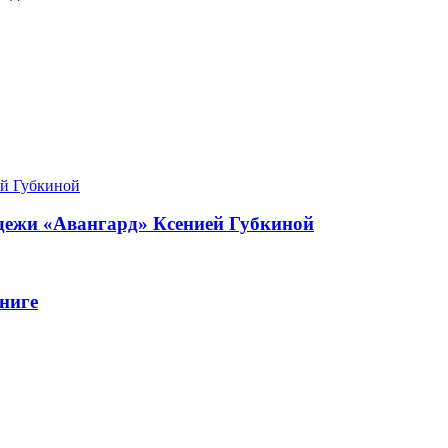
одежи «Авангард» Ксенией Губкиной
ниге