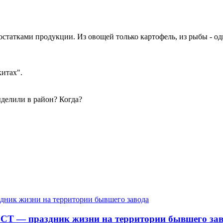
 остатками продукции. Из овощей только картофель, из рыбы - о
китах".
делили в район? Когда?
СТ — праздник жизни на территории бывшего зав