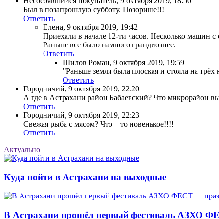
Несосоявшийся покупатель
,
9 октября 2019, 18:50
Был в позапрошлую субботу. Позорище!!!
Ответить
Елена
,
9 октября 2019, 19:42
Приехали в начале 12-ти часов. Несколько машин с
Раньше все было намного грандиознее.
Ответить
Шилов Роман
,
9 октября 2019, 19:59
"Раньше земля была плоская и стояла на трёх 
Ответить
Городничий
,
9 октября 2019, 22:20
А где в Астрахани район Бабаевский? Что микрорайон вы
Ответить
Городничий
,
9 октября 2019, 22:23
Свежая рыба с мясом? Что—то новенькое!!!!
Ответить
Актуально
Куда пойти в Астрахани на выходные
В Астрахани прошёл первый фестиваль АЗХО ФЕ