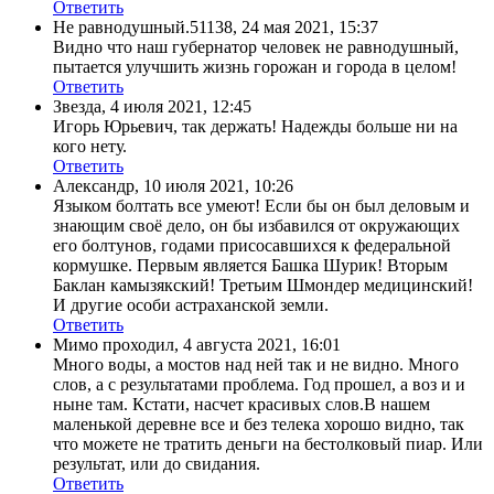
Ответить
Не равнодушный.51138
,
24 мая 2021, 15:37
Видно что наш губернатор человек не равнодушный,
пытается улучшить жизнь горожан и города в целом!
Ответить
Звезда
,
4 июля 2021, 12:45
Игорь Юрьевич, так держать! Надежды больше ни на
кого нету.
Ответить
Александр
,
10 июля 2021, 10:26
Языком болтать все умеют! Если бы он был деловым и
знающим своё дело, он бы избавился от окружающих
его болтунов, годами присосавшихся к федеральной
кормушке. Первым является Башка Шурик! Вторым
Баклан камызякский! Третьим Шмондер медицинский!
И другие особи астраханской земли.
Ответить
Мимо проходил
,
4 августа 2021, 16:01
Много воды, а мостов над ней так и не видно. Много
слов, а с результатами проблема. Год прошел, а воз и и
ныне там. Кстати, насчет красивых слов.В нашем
маленькой деревне все и без телека хорошо видно, так
что можете не тратить деньги на бестолковый пиар. Или
результат, или до свидания.
Ответить