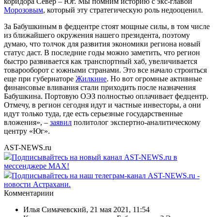
коридора Север – Юг. Мы помним историю с экс-главой
Морозовым
, который эту стратегическую роль недооценил.
За Бабушкиным в федцентре стоят мощные силы, в том числе
из ближайшего окружения нашего президента, поэтому
думаю, что толчок для развития экономики региона новый
статус даст. В последние годы можно заметить, что регион
быстро развивается как транспортный хаб, увеличивается
товарооборот с южными странами. Это все начало строиться
еще при губернаторе
Жилкине
. Но вот огромные активные
финансовые вливания стали приходить после назначения
Бабушкина. Портовую ОЭЗ полностью оплачивает федцентр.
Отмечу, в регион сегодня идут и частные инвесторы, а они
идут только туда, где есть серьезные государственные
вложения», –
заявил
политолог экспертно-аналитическому
центру «Юг».
AST-NEWS.ru
Подписывайтесь на новый канал AST-NEWS.ru в
мессенджере MAX!
Подписывайтесь на наш телеграм-канал AST-NEWS.ru -
новости Астрахани.
Комментариии
Илья Симачевский
,
21 мая 2021, 11:54