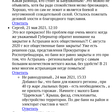
Какая разница, кто стоит за Бабушкиным? Это можно не
объявлять, хотя бы ради спокойствия мелко брюзжащих.
Хорошо, что он сам не лежит и является боевой и
неугомонной созидательной силой. Осталось пожелать
деловой злости и благородного тщеславия.
Ответить
Сергей
,
21 мая 2021, 12:10
Это все прекрасно! Но проблем еще очень много: когда
же уважаемый Губернатор обратит внимание на
закрытие в Астрахани всех общественных?! С августа
2020 г все общественные бани закрыты! Уже есть
решения суда, представления Прокураторы и
Роспотребнадзора, но бани все равно закрыты и это при
том, что Астрахань - региональный центр с самым
большим количеством ветхого жилья, без удобств! В 21
веке многим астраханцам негде помыться!
Ответить
Не равнодушный.
,
24 мая 2021, 15:33
Добавил бы , что бани для южного региона , при
40 гр жаре ,пыльных бурях - есть необходимость , а
не прихоть горожан . Начните с малого Баня
"Царевская ". Крыша, фасад, стеклопакеты,
обустройство территории. По две бани на район и
электорат счастлив и чист!
Ответить