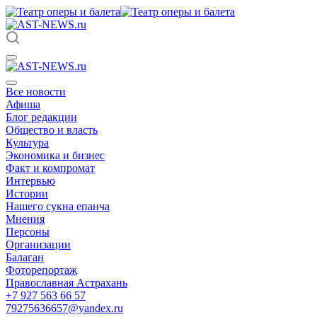
Все новости
Афиша
Блог редакции
Общество и власть
Культура
Экономика и бизнес
Факт и компромат
Интервью
Истории
Нашего сукна епанча
Мнения
Персоны
Организации
Балаган
Фоторепортаж
Православная Астрахань
+7 927 563 66 57
79275636657@yandex.ru