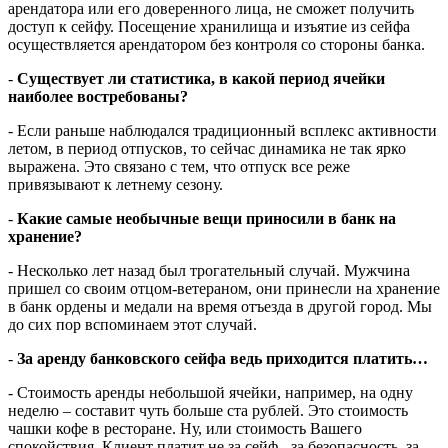
арендатора или его доверенного лица, не сможет получить
доступ к сейфу. Посещение хранилища и изъятие из сейфа
осуществляется арендатором без контроля со стороны банка.
-
Существует ли статистика, в какой период ячейки
наиболее востребованы?
- Если раньше наблюдался традиционный всплекс активности
летом, в период отпусков, то сейчас динамика не так ярко
выражена. Это связано с тем, что отпуск все реже
привязывают к летнему сезону.
-
Какие самые необычные вещи приносили в банк на
хранение?
- Несколько лет назад был трогательный случай. Мужчина
пришел со своим отцом-ветераном, они принесли на хранение
в банк ордены и медали на время отъезда в другой город. Мы
до сих пор вспоминаем этот случай.
-
За аренду банковского сейфа ведь приходится платить…
- Стоимость аренды небольшой ячейки, например, на одну
неделю – составит чуть больше ста рублей. Это стоимость
чашки кофе в ресторане. Ну, или стоимость Вашего
спокойствия. Клиент платит не за сейф - за безопасность, за