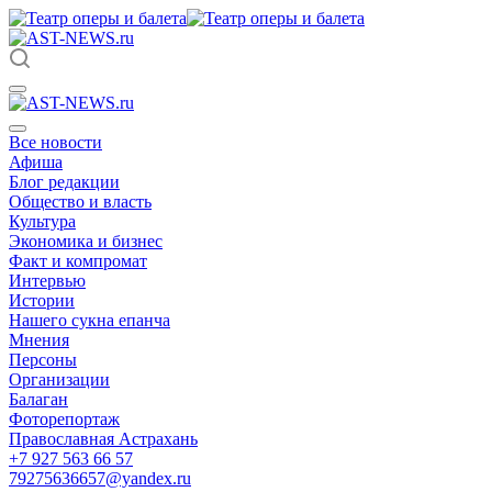
Все новости
Афиша
Блог редакции
Общество и власть
Культура
Экономика и бизнес
Факт и компромат
Интервью
Истории
Нашего сукна епанча
Мнения
Персоны
Организации
Балаган
Фоторепортаж
Православная Астрахань
+7 927 563 66 57
79275636657@yandex.ru