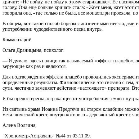
кричит: «Не пойду, не пойду к этому старикашке». Ее насилком
голову. Она еще больше кричать стала: «Жгет меня, жгет этот ст
говорила она, - где только не была, все монастыри проехала, н
В общем, вот такой способ борьбы с жизненными невзгодами и 
употреблении чудодейственного песка внутрь.
Комментарий
Ольга Драницына, психолог:
— Я думаю, здесь налицо так называемый «эффект плацебо», 
верующие как раз и являются.
Для подтверждения эффекта плацебо проводились эксперимент
определенные результаты. Физиологически это связано с тем, 
сути, частично заменяют действие «настоящего» препарата. В
Я бы предостерегла астраханцев от употребления земли внутрь. 
Из святынь храма Иоанна Предтечи на старом кладбище можно
металлический крест, внутри которого - деревянный крест с ч
Алена Волгина,
"Хронометр-Астрахань" №44 от 03.11.09.