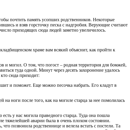
, чтобы почтить память усопших родственников. Некоторые
ившись и взяв горсточку песка с надгробия. Верующие считают
 число приходящих сюда людей заметно увеличилось.
 кладбищенском храме вам всякий объяснит, как пройти к
 и могил. О том, что погост – родная территория для бомжей,
иться туда одной. Минут через десять захоронение удалось
 кто сюда приходит:
шит и поможет. Еще можно песочка набрать. Его кладут в
 на ноги после того, как на могиле старца за нее помолилась
о есть у нас могила праведного старца. Туда она пошла
ле тяжелейшей аварии была в очень плохом состоянии.
 что позвонила родственнице и велела встать с постели. Та