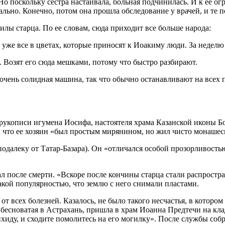
 Но поскольку сестра настаивала, больная подчинилась. И к ее о
льно. Конечно, потом она прошла обследование у врачей, и те п
лы старца. По ее словам, сюда приходит все больше народа:
уже все в цветах, которые приносят к Иоакиму люди. За неделю 
. Возят его сюда мешками, потому что быстро разбирают.
очень солидная машина, так что обычно останавливают на всех по
 рукописи игумена Иосифа, настоятеля храма Казанской иконы Б
ет, что ее хозяин «был простым мирянином, но жил чисто монаше
еподалеку от Татар-Базара). Он «отличался особой прозорливост
л после смерти. «Вскоре после кончины старца стали распростр
акой популярностью, что землю с него снимали пластами.
от всех болезней. Казалось, не было такого несчастья, в которо
 бесноватая в Астрахань, пришла в храм Иоанна Предтечи на кл
иду, и сходите помолитесь на его могилку». После службы собрал