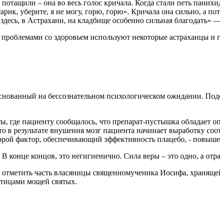
 потащили – она во весь голос кричала. Когда стали петь панихи
арик, уберите, я не могу, горю, горю». Кричала она сильно, а по
о здесь, в Астрахани, на кладбище особенно сильная благодать» 
проблемами со здоровьем используют некоторые астраханцы и гос
основанный на бессознательном психологическом ожидании. По
ы, где пациенту сообщалось, что препарат-пустышка обладает 
что в результате внушения мозг пациента начинает выработку со
торой фактор, обеспечивающий эффективность плацебо, - повыш
В конце концов, это негигиенично. Сила веры – это одно, а отра
 отметить часть власяницы священномученика Иосифа, хранящей
астицами мощей святых.