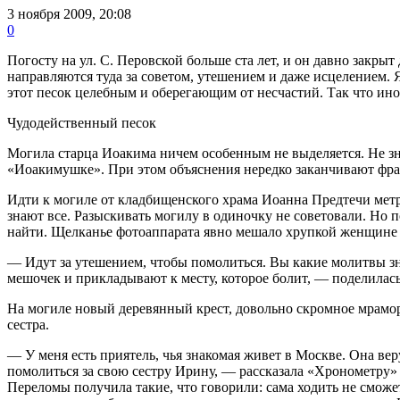
3 ноября 2009, 20:08
0
Погосту на ул. С. Перовской больше ста лет, и он давно закры
направляются туда за советом, утешением и даже исцелением.
этот песок целебным и оберегающим от несчастий. Так что ин
Чудодейственный песок
Могила старца Иоакима ничем особенным не выделяется. Не зна
«Иоакимушке». При этом объяснения нередко заканчивают фраз
Идти к могиле от кладбищенского храма Иоанна Предтечи метро
знают все. Разыскивать могилу в одиночку не советовали. Но 
найти. Щелканье фотоаппарата явно мешало хрупкой женщине с 
— Идут за утешением, чтобы помолиться. Вы какие молитвы зн
мешочек и прикладывают к месту, которое болит, — поделилась
На могиле новый деревянный крест, довольно скромное мраморн
сестра.
— У меня есть приятель, чья знакомая живет в Москве. Она вер
помолиться за свою сестру Ирину, — рассказала «Хронометру»
Переломы получила такие, что говорили: сама ходить не сможет