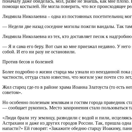
поначалу даже обиделась, мол, разве не знаешь, как мне плохо.
помощи костылей. Не могла поверить, что все происходящее реа
Людмила Николаевна – одна из постоянных посетительниц моги
— Недели две назад соседние могилы пожгли вандалы. Так там 
Людмила Николаевна из тех, кто доставляет песок к надгробию
— Я и сама его беру. Вот сын ко мне приезжал недавно. У него 
собой. И его ни разу не остановили.
Против бесов и болезней
Более подробно о жизни старца мы узнали из неизданной пока
частности, оттуда стало известно, что могиле уже почти сто л
Жил старец где-то в районе храма Иоанна Златоуста (то есть н
советом».
Но особенно полезным землякам и гостям города праведник ста
— сообщает рукопись. Место захоронения стало пользоваться т
«Люди брали эту землицу, разводили с водой и пили, исцеляясь 
Астрахани и даже из других городов России. Так, пришла одна
напасти?» Ей говорят: «Закажите обедню старцу Иоакиму, паних