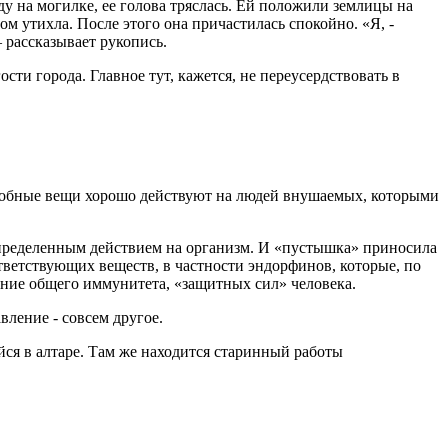
ду на могилке, ее голова тряслась. Ей положили землицы на
том утихла. После этого она причастилась спокойно. «Я, -
— рассказывает рукопись.
ти города. Главное тут, кажется, не переусердствовать в
добные вещи хорошо действуют на людей внушаемых, которыми
определенным действием на организм. И «пустышка» приносила
ответствующих веществ, в частности эндорфинов, которые, по
ение общего иммунитета, «защитных сил» человека.
вление - совсем другое.
ся в алтаре. Там же находится старинный работы