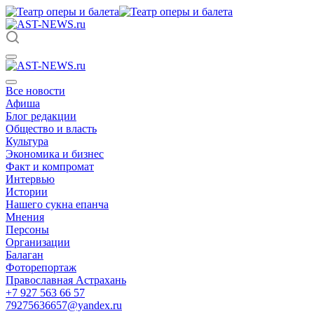
Все новости
Афиша
Блог редакции
Общество и власть
Культура
Экономика и бизнес
Факт и компромат
Интервью
Истории
Нашего сукна епанча
Мнения
Персоны
Организации
Балаган
Фоторепортаж
Православная Астрахань
+7 927 563 66 57
79275636657@yandex.ru