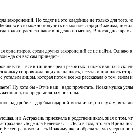
т для захоронений. Но ходят на это кладбище не только для того
 Якобы все это можно получить на могиле старца Иоакима, помол
огда ходоки растаскивают в неделю по мешку. В последнее время
я ориентиров, среди других захоронений ее не найти. Однако в
ой «да он вас сам приведет».
в двести – все в тишине среди разбитых и покосившихся склепов
поскольку сопровождающих не нашлось, все-таки пришлось отправ
усталым лицом, которая потом все же рассказала о том, зачем и
аете? Ну хотя бы «Отче наш» надо прочитать. Иоакимушка услы
 женщина, но представляться не стала.
ое надгробие – дар благодарной москвички, по слухам, вставшей
ующая, и в Астрахань приезжала к родственникам, зная о том, чт
 астраханка Людмила Беленова. — Дело в том, что эта Ирина пос
. Ее сестра помолилась Иоакимушке и обрела такую уверенность,