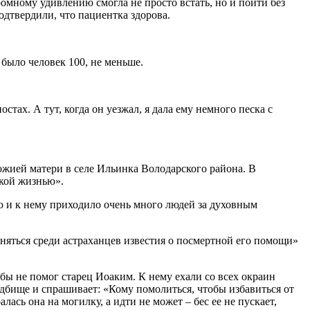
громному удивлению смогла не просто встать, но и пойти без
одтвердили, что пациентка здорова.
было человек 100, не меньше.
стах. А тут, когда он уезжал, я дала ему немного песка с
ожией матери в селе Ильинка Володарского района. В
ской жизнью».
ью и к нему приходило очень много людей за духовным
аняться среди астраханцев известия о посмертной его помощи»
м бы не помог старец Иоаким. К нему ехали со всех окраин
адбище и спрашивает: «Кому помолиться, чтобы избавиться от
ась она на могилку, а идти не может – бес ее не пускает,