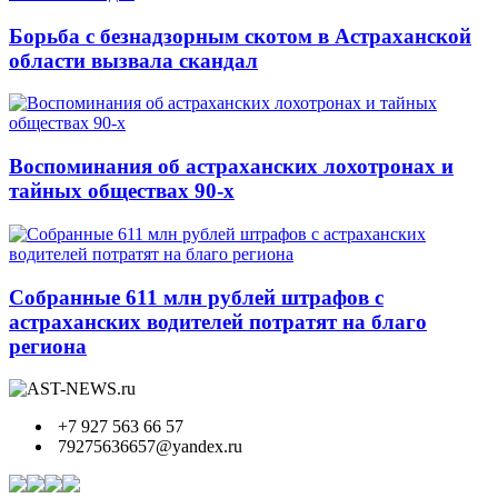
Борьба с безнадзорным скотом в Астраханской
области вызвала скандал
Воспоминания об астраханских лохотронах и
тайных обществах 90-х
Собранные 611 млн рублей штрафов с
астраханских водителей потратят на благо
региона
+7 927 563 66 57
79275636657@yandex.ru