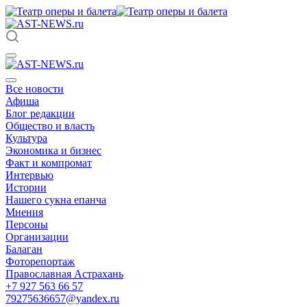
Все новости
Афиша
Блог редакции
Общество и власть
Культура
Экономика и бизнес
Факт и компромат
Интервью
Истории
Нашего сукна епанча
Мнения
Персоны
Организации
Балаган
Фоторепортаж
Православная Астрахань
+7 927 563 66 57
79275636657@yandex.ru