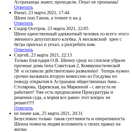
Астраханцы знают, проходили. Опыт не пропьешь!
Ответить
Ринат
,
23 марта 2021, 17:44
Шеин поп Гапон, а точнее п на д
Ответить
Сидор Осетров
,
23 марта 2021, 22:05
Шеин единственный адекватный человек из всего этого
змеиного депутатского клубка. А московский хрен с
бугра приехал и уехал, а разгребать нам.
Ответить
Сергей
,
23 марта 2021, 22:13
Только благодаря О.В. Шеину сразу из списков убрали
прочные дома типа Советская 2, Коммунистической
58 и оставили действительно развалюхи! Теперь нужно
срочно вызывать вторую комиссию из Госдумы по
поводу открытия в Астрахани общественных бань -
Столярова, Царевская, на Маркиной - с августа не
работают! Уже есть предписания Прокуратуры и
решения суда, а мэрия все равно этот вопрос не
решает!!!!
Ответить
не иначе как
,
25 марта 2021, 20:31
Безусловно только такая суетливость и оперативность
Шеина помогла людям вспомнить о своих правах на
жилье.