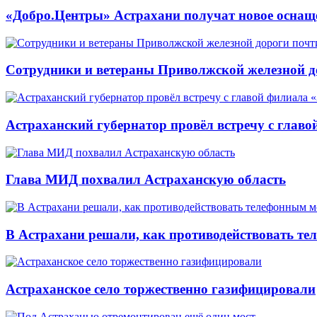
«Добро.Центры» Астрахани получат новое оснащ
Сотрудники и ветераны Приволжской железной до
Астраханский губернатор провёл встречу с глав
Глава МИД похвалил Астраханскую область
В Астрахани решали, как противодействовать т
Астраханское село торжественно газифицировали