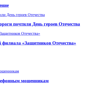
ение
роги почтили День героев Отечества
ой филиала «Защитников Отечества»
елефонным мошенникам