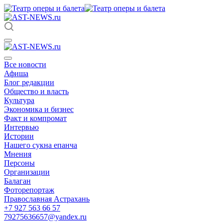
Все новости
Афиша
Блог редакции
Общество и власть
Культура
Экономика и бизнес
Факт и компромат
Интервью
Истории
Нашего сукна епанча
Мнения
Персоны
Организации
Балаган
Фоторепортаж
Православная Астрахань
+7 927 563 66 57
79275636657@yandex.ru