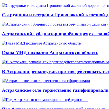
Сотрудники и ветераны Приволжской железной до
Астраханский губернатор провёл встречу с глав
Глава МИД похвалил Астраханскую область
В Астрахани решали, как противодействовать т
Астраханское село торжественно газифицировали