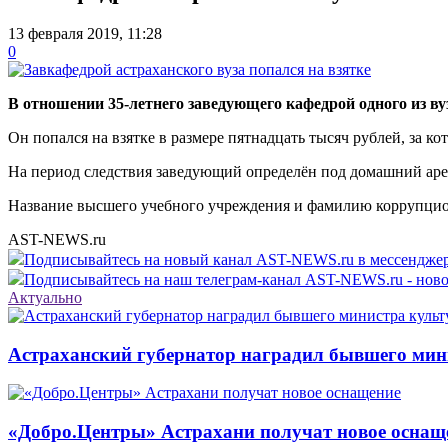
13 февраля 2019, 11:28
0
В отношении 35-летнего заведующего кафедрой одного из ву
Он попался на взятке в размере пятнадцать тысяч рублей, за ко
На период следствия заведующий определён под домашний аре
Название высшего учебного учреждения и фамилию коррупцион
AST-NEWS.ru
Подписывайтесь на новый канал AST-NEWS.ru в мессендж
Подписывайтесь на наш телеграм-канал AST-NEWS.ru - ново
Актуально
Астраханский губернатор наградил бывшего мин
«Добро.Центры» Астрахани получат новое оснащ