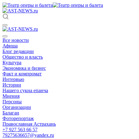
Все новости
Афиша
Блог редакции
Общество и власть
Культура
Экономика и бизнес
Факт и компромат
Интервью
Истории
Нашего сукна епанча
Мнения
Персоны
Организации
Балаган
Фоторепортаж
Православная Астрахань
+7 927 563 66 57
79275636657@yandex.ru