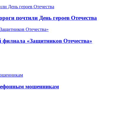
роги почтили День героев Отечества
ой филиала «Защитников Отечества»
елефонным мошенникам