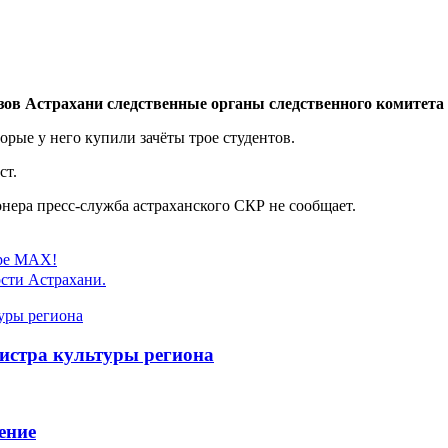
зов Астрахани следственные органы следственного комитета 
торые у него купили зачёты трое студентов.
ст.
ера пресс-служба астраханского СКР не сообщает.
ере MAX!
сти Астрахани.
истра культуры региона
ение