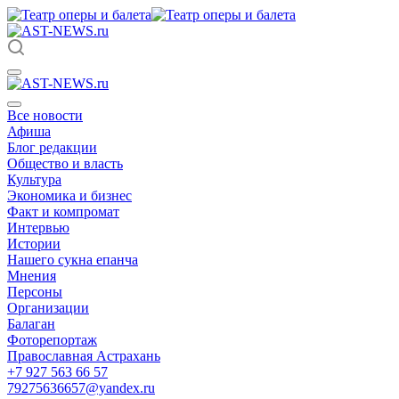
Все новости
Афиша
Блог редакции
Общество и власть
Культура
Экономика и бизнес
Факт и компромат
Интервью
Истории
Нашего сукна епанча
Мнения
Персоны
Организации
Балаган
Фоторепортаж
Православная Астрахань
+7 927 563 66 57
79275636657@yandex.ru