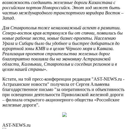
возможность соединить железные дороги Казахстана с
российским портом Новороссийск. Этот ход может быть
частью международного транспортного коридора Восток –
Запад.
Для Ставрополья тоже немаловажный аспект в развитии.
Северо-восток края встряхнулся бы от спячки, появились бы
новые рабочие места, новые бизнес-проекты. Населению
Урала и Сибири было бы удобнее и быстрее добираться до
курортной зоны КМВ и в целом Чёрного моря и Кавказа.
Реализация проектов строительства железных дорог
благоприятно повлияла бы на экономику Астраханской
области, Калмыкии, Ставрополья и соседних регионов и в
целом нашей страны
».
Кстати, на той пресс-конференции редакция "AST-NEWS.ru -
Астраханские новости" получила от Сергея Альмеева
благодарственное письмо "за оперативность и объективность
при освещении деятельности Приволжской железной дороги
– филиала открытого акционерного общества «Российские
железные дороги".
AST-NEWS.ru