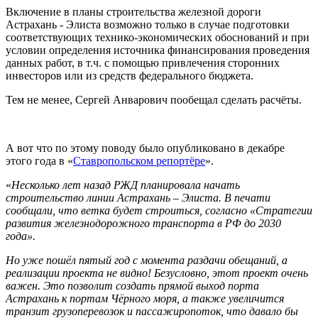
Включение в планы строительства железной дороги
Астрахань - Элиста возможно только в случае подготовки
соответствующих технико-экономических обоснований и при
условии определения источника финансирования проведения
данных работ, в т.ч. с помощью привлечения сторонних
инвесторов или из средств федерального бюджета.
Тем не менее, Сергей Анварович пообещал сделать расчёты.
А вот что по этому поводу было опубликовано в декабре
этого года в «
Ставропольском репортёре
».
«
Несколько лет назад РЖД планировала начать
строительство линии Астрахань – Элиста. В печати
сообщали, что ветка будет строиться, согласно «Стратегии
развития железнодорожного транспорта в РФ до 2030
года».
Но уже пошёл пятый год с момента раздачи обещаний, а
реализации проекта не видно! Безусловно, этот проект очень
важен. Это позволит создать прямой выход порта
Астрахань к портам Чёрного моря, а также увеличится
транзит грузоперевозок и пассажиропоток, что давало бы