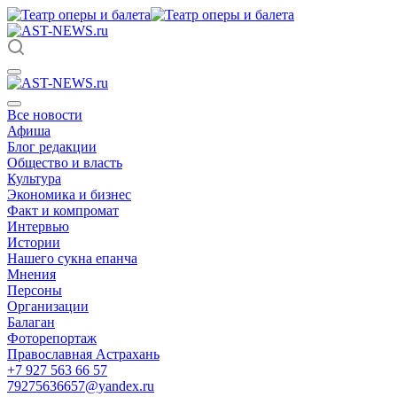
Все новости
Афиша
Блог редакции
Общество и власть
Культура
Экономика и бизнес
Факт и компромат
Интервью
Истории
Нашего сукна епанча
Мнения
Персоны
Организации
Балаган
Фоторепортаж
Православная Астрахань
+7 927 563 66 57
79275636657@yandex.ru