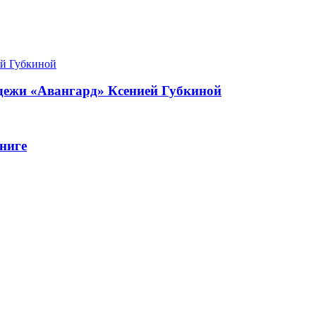
одежи «Авангард» Ксенией Губкиной
ниге