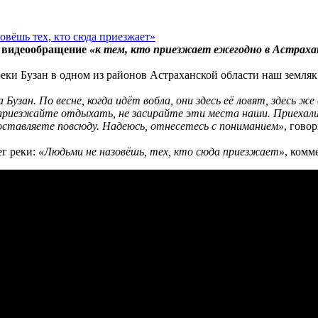
л видеообращение
«к тем, кто приезжает ежегодно в Астраха
реки Бузан в одном из районов Астраханской области наш земляк
узан. По весне, когда идёт вобла, они здесь её ловят, здесь ж
 приезжайте отдыхать, не засирайте эти места наши. Приехали, 
оставляете повсюду. Надеюсь, отнесетесь с пониманием»
, гово
г реки:
«Людьми не назовёшь, тех, кто сюда приезжает»
, комм