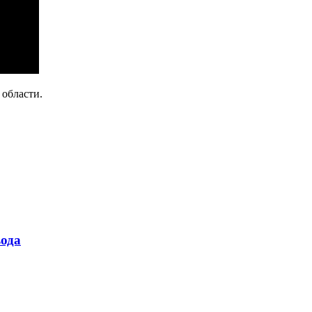
области.
ода