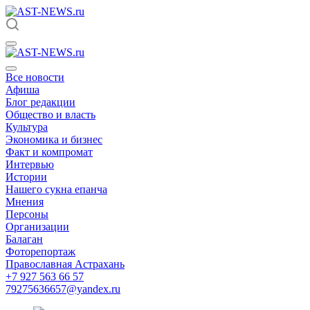
Все новости
Афиша
Блог редакции
Общество и власть
Культура
Экономика и бизнес
Факт и компромат
Интервью
Истории
Нашего сукна епанча
Мнения
Персоны
Организации
Балаган
Фоторепортаж
Православная Астрахань
+7 927 563 66 57
79275636657@yandex.ru