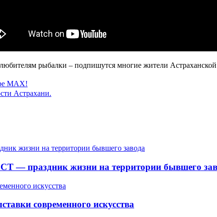
 любителям рыбалки – подпишутся многие жители Астраханской 
ере MAX!
сти Астрахани.
СТ — праздник жизни на территории бывшего зав
ставки современного искусства