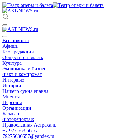
Все новости
Афиша
Блог редакции
Общество и власть
Культура
Экономика и бизнес
Факт и компромат
Интервью
Истории
Нашего сукна епанча
Мнения
Персоны
Организации
Балаган
Фоторепортаж
Православная Астрахань
+7 927 563 66 57
79275636657@yandex.ru