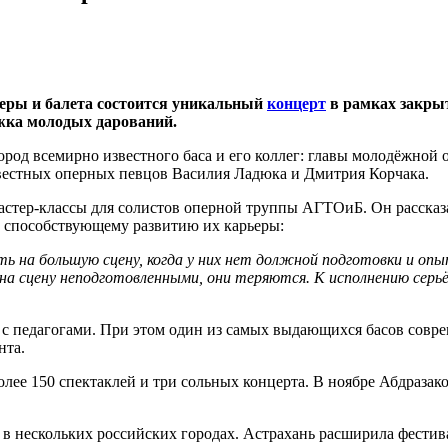
перы и балета состоится уникальный
концерт
в рамках закры
ржка молодых дарований.
ород всемирно известного баса и его коллег: главы молодёжно
вестных оперных певцов Василия Ладюка и Дмитрия Корчака.
мастер-классы для солистов оперной труппы АГТОиБ. Он рассказ
, способствующему развитию их карьеры:
на большую сцену, когда у них нет должной подготовки и опыта
на сцену неподготовленными, они теряются. К исполнению серь
тся с педагогами. При этом один из самых выдающихся басов со
нта.
олее 150 спектаклей и три сольных концерта. В ноябре Абдразак
в нескольких российских городах. Астрахань расширила фестив