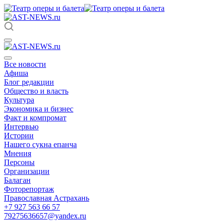
Все новости
Афиша
Блог редакции
Общество и власть
Культура
Экономика и бизнес
Факт и компромат
Интервью
Истории
Нашего сукна епанча
Мнения
Персоны
Организации
Балаган
Фоторепортаж
Православная Астрахань
+7 927 563 66 57
79275636657@yandex.ru