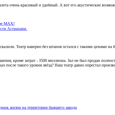
алета очень красивый и удобный. А вот его акустические возмож
ере MAX!
сти Астрахани.
свалили. Театр наверно без штанов остался с такими ценами на б
шения, кроме затрат - 3500 миллиона. Зал не был продан полнос
х после такого уровня звёзд? Наш театр давно перестал произво