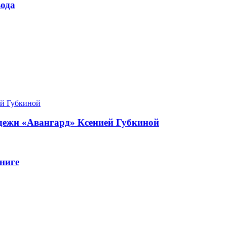
ода
одежи «Авангард» Ксенией Губкиной
ниге