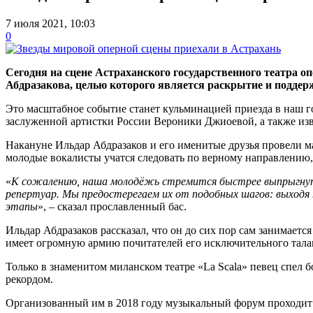
7 июля 2021, 10:03
0
Сегодня на сцене Астраханского государственного театра о
Абдразакова, целью которого является раскрытие и подде
Это масштабное событие станет кульминацией приезда в наш г
заслуженной артистки России Вероники Джиоевой, а также из
Накануне Ильдар Абдразаков и его именитые друзья провели 
молодые вокалисты учатся следовать по верному направлению
«
К сожалению, наша молодёжь стремится быстрее выпрыгнуть 
репертуар. Мы предостерегаем их от подобных шагов: выходя 
этапы
», – сказал прославленный бас.
Ильдар Абдразаков рассказал, что он до сих пор сам занимае
имеет огромную армию почитателей его исключительного тала
Только в знаменитом миланском театре «La Scala» певец спел б
рекордом.
Организованный им в 2018 году музыкальный форум проходит 