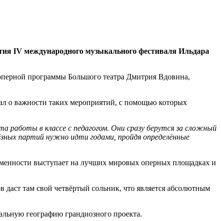
тия IV международного музыкального фестиваля Ильдара
й оперной программы Большого театра Дмитрия Вдовина,
ал о важности таких мероприятий, с помощью которых
 работы в классе с педагогом. Они сразу берутся за сложный
ёзных партий нужно идти годами, пройдя определённые
временности выступает на лучших мировых оперных площадках и
ов даст там свой четвёртый сольник, что является абсолютным
альную географию грандиозного проекта.