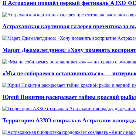
В Астрахани прошёл первый фестиваль АЗХО ФЕ
Астраханская картинная галерея презентовала вы
Марат Джамалетдинов: «Хочу поменять восприят
«Мы не собираемся останавливаться» — интервью
Юрий Никитин раскрывает тайны красной рыбы и
Территория АЗХО открыла в Астрахани площадк