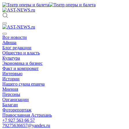
Все новости
Афиша
Блог редакции
Общество и власть
Культура
Экономика и бизнес
Факт и компромат
Интервью
Истории
Нашего сукна епанча
Мнения
Персоны
Организации
Балаган
Фоторепортаж
Православная Астрахань
+7 927 563 66 57
79275636657@yandex.ru