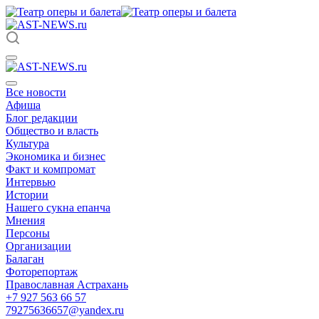
Все новости
Афиша
Блог редакции
Общество и власть
Культура
Экономика и бизнес
Факт и компромат
Интервью
Истории
Нашего сукна епанча
Мнения
Персоны
Организации
Балаган
Фоторепортаж
Православная Астрахань
+7 927 563 66 57
79275636657@yandex.ru