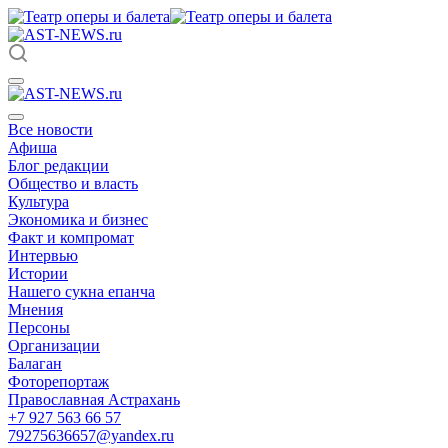
Все новости
Афиша
Блог редакции
Общество и власть
Культура
Экономика и бизнес
Факт и компромат
Интервью
Истории
Нашего сукна епанча
Мнения
Персоны
Организации
Балаган
Фоторепортаж
Православная Астрахань
+7 927 563 66 57
79275636657@yandex.ru