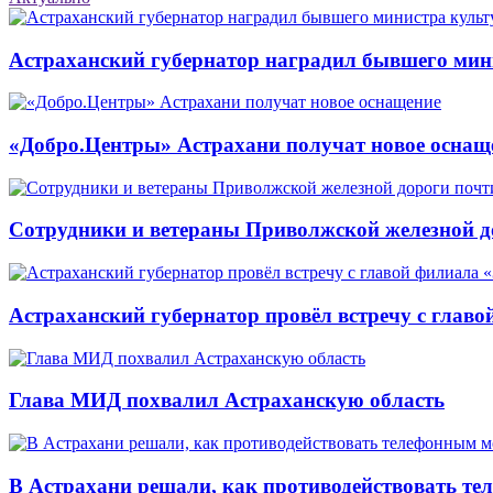
Астраханский губернатор наградил бывшего мин
«Добро.Центры» Астрахани получат новое оснащ
Сотрудники и ветераны Приволжской железной до
Астраханский губернатор провёл встречу с глав
Глава МИД похвалил Астраханскую область
В Астрахани решали, как противодействовать т