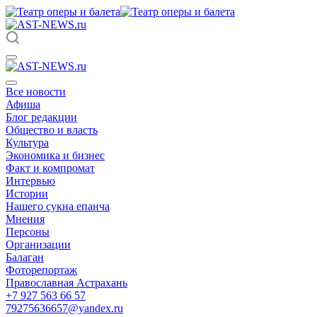
Все новости
Афиша
Блог редакции
Общество и власть
Культура
Экономика и бизнес
Факт и компромат
Интервью
Истории
Нашего сукна епанча
Мнения
Персоны
Организации
Балаган
Фоторепортаж
Православная Астрахань
+7 927 563 66 57
79275636657@yandex.ru