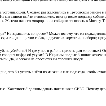
а устрашающей. Сколько раз жаловались в Трусовском районе в
 Из магазинов выйти невозможно, иногда возле подъезда собаки 
обак. Жители нашего микрорайона собираются писать в Москву. Т
дов? Не задавались вопросом? Может потому что их подкармлива
ся, а то одни против собак, а другие их кормят и, наоборот, пр
уб. на убийство? И где у нас в районе приюты для животных? Он
м говорит цифра об укусах? В Икряном подлые бывшие хозяева 
омой. Да, и собаки не бросаются на хороших людей.
но, что бы успеть выйти из магазина или подъезда, чтобы отвле
атье "Халатность" должны давать показания в СИЗО. Почему це