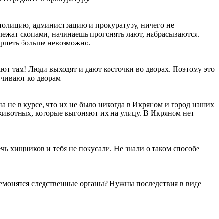
 полицию, администрацию и прокуратуру, ничего не
лежат скопами, начинаешь прогонять лают, набрасываются.
ерпеть больше невозможно.
ют там! Люди выходят и дают косточки во дворах. Поэтому это
иучивают ко дворам
а не в курсе, что их не было никогда в Икряном и город наших
животных, которые выгоняют их на улицу. В Икряном нет
чь хищников и тебя не покусали. Не знали о таком способе
ремонятся следственные органы? Нужны последствия в виде