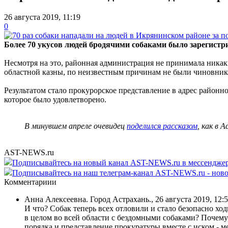
26 августа 2019, 11:19
0
Более 70 укусов людей бродячими собаками было зарегистри
Несмотря на это, районная администрация не принимала никак
областной казны, по неизвестным причинам не были чиновник
Результатом стало прокурорское представление в адрес районно
которое было удовлетворено.
В минувшем апреле очевидец
поделился рассказом
, как в 
AST-NEWS.ru
Подписывайтесь на новый канал AST-NEWS.ru в мессендж
Подписывайтесь на наш телеграм-канал AST-NEWS.ru - ново
Комментариии
Анна Алексеевна. Город Астрахань.
,
26 августа 2019, 12:
И что? Собак теперь всех отловили и стало безопасно хо
в целом во всей области с бездомными собаками? Почему 
порядка и представление прокуратуры вместе с иском - ме