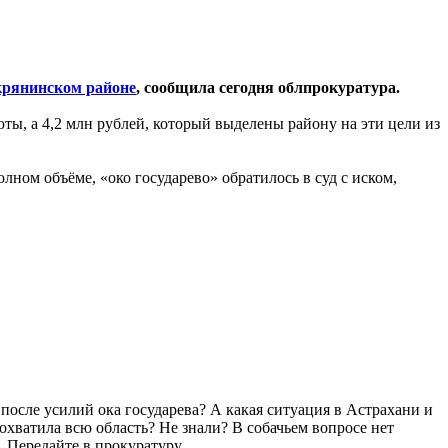
рянинском районе
, сообщила сегодня облпрокуратура.
ы, а 4,2 млн рублей, который выделены району на эти цели из
лном объёме, «око государево» обратилось в суд с иском,
 после усилий ока государева? А какая ситуация в Астрахани и
охватила всю область? Не знали? В собачьем вопросе нет
. Передайте в прокуратуру.