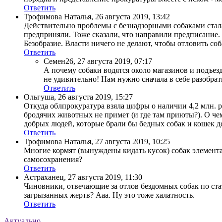
Ответить
Трофимова Наталья
,
26 августа 2019, 13:42
Действительно проблемы с безнадзорными собаками стал
предприняли. Тоже сказали, что направили предписание.
Безобразие. Власти ничего не делают, чтобы отловить с
Ответить
Семен26
,
27 августа 2019, 07:17
А почему собаки водятся около магазинов и подъез
не удивительно! Нам нужно сначала в себе разобрать
Ответить
Ольгуша
,
26 августа 2019, 15:27
Откуда облпрокуратура взяла цифры о наличии 4,2 млн. р
бродячих животных не примет (и где там приюты?). О че
добрых людей, которые брали бы бедных собак и кошек д
Ответить
Трофимова Наталья
,
27 августа 2019, 10:25
Многие кормят (вынуждены кидать кусок) собак элементар
самосохранения?
Ответить
Астраханец
,
27 августа 2019, 11:30
Чиновники, отвечающие за отлов бездомных собак по ст
загрызанных жертв? Ааа. Ну это тоже халатность.
Ответить
Актуально