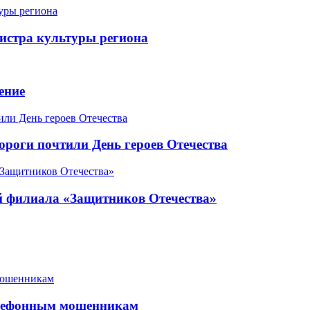
истра культуры региона
ение
роги почтили День героев Отечества
ой филиала «Защитников Отечества»
елефонным мошенникам