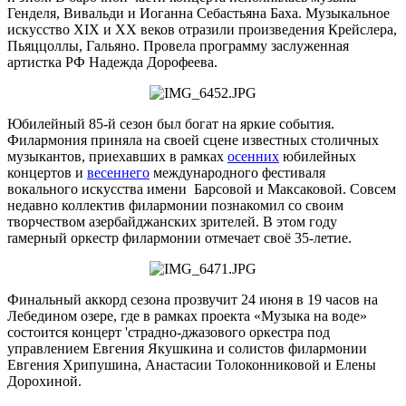
Генделя, Вивальди и Иоганна Себастьяна Баха. Музыкальное
искусство XIX и ХХ веков отразили произведения Крейслера,
Пьяццоллы, Гальяно. Провела программу заслуженная
артистка РФ Надежда Дорофеева.
Юбилейный 85-й сезон был богат на яркие события.
Филармония приняла на своей сцене известных столичных
музыкантов, приехавших в рамках
осенних
юбилейных
концертов и
весеннего
международного фестиваля
вокального искусства имени Барсовой и Максаковой. Совсем
недавно коллектив филармонии познакомил со своим
творчеством азербайджанских зрителей. В этом году
rамерный оркестр филармонии отмечает своё 35-летие.
Финальный аккорд сезона прозвучит 24 июня в 19 часов на
Лебедином озере, где в рамках проекта «Музыка на воде»
состоится концерт 'страдно-джазового оркестра под
управлением Евгения Якушкина и солистов филармонии
Евгения Хрипушина, Анастасии Толоконниковой и Елены
Дорохиной.