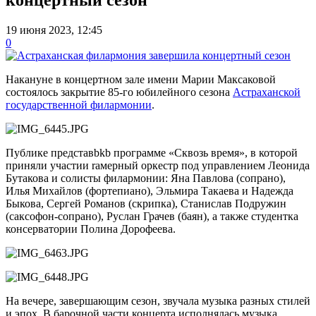
19 июня 2023, 12:45
0
Накануне в концертном зале имени Марии Максаковой
состоялось закрытие 85-го юбилейного сезона
Астраханской
государственной филармонии
.
Публике представbkb программe «Сквозь время», в которой
приняли участии rамерный оркестр под управлением Леонида
Бутакова и солисты филармонии: Яна Павлова (сопрано),
Илья Михайлов (фортепиано), Эльмира Такаева и Надежда
Быкова, Сергей Романов (скрипка), Станислав Подружин
(саксофон-сопрано), Руслан Грачев (баян), а также студентка
консерватории Полина Дорофеева.
На вечере, завершающим сезон, звучала музыка разных стилей
и эпох. В барочной части концерта исполнялась музыка