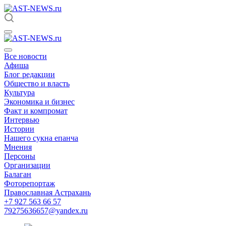
Все новости
Афиша
Блог редакции
Общество и власть
Культура
Экономика и бизнес
Факт и компромат
Интервью
Истории
Нашего сукна епанча
Мнения
Персоны
Организации
Балаган
Фоторепортаж
Православная Астрахань
+7 927 563 66 57
79275636657@yandex.ru