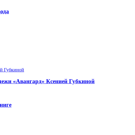
ода
одежи «Авангард» Ксенией Губкиной
ниге