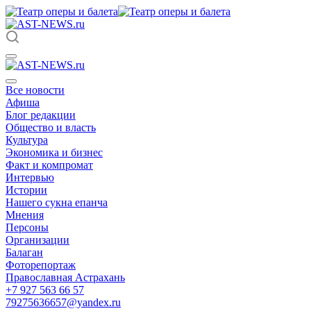
Все новости
Афиша
Блог редакции
Общество и власть
Культура
Экономика и бизнес
Факт и компромат
Интервью
Истории
Нашего сукна епанча
Мнения
Персоны
Организации
Балаган
Фоторепортаж
Православная Астрахань
+7 927 563 66 57
79275636657@yandex.ru