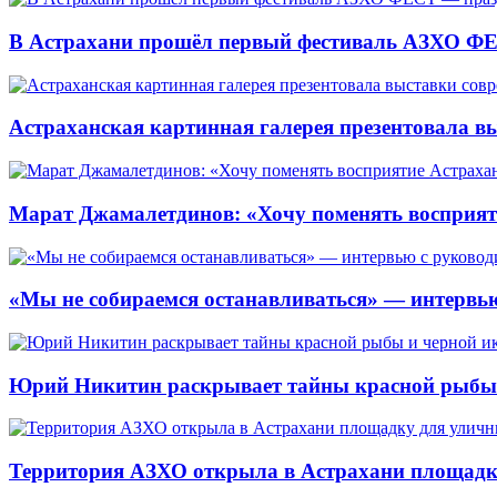
В Астрахани прошёл первый фестиваль АЗХО ФЕ
Астраханская картинная галерея презентовала вы
Марат Джамалетдинов: «Хочу поменять восприят
«Мы не собираемся останавливаться» — интервью
Юрий Никитин раскрывает тайны красной рыбы и
Территория АЗХО открыла в Астрахани площадк