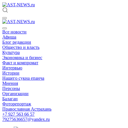
Все новости
Афиша
Блог редакции
Общество и власть
Культура
Экономика и бизнес
Факт и компромат
Интервью
Истории
Нашего сукна епанча
Мнения
Персоны
Организации
Балаган
Фоторепортаж
Православная Астрахань
+7 927 563 66 57
79275636657@yandex.ru