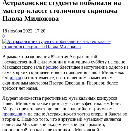
Астраханские студенты побывали на
мастер-классе столичного скрипача
Павла Милюкова
18 ноября 2022, 17:20
0
В рамках празднования 85-летия Астраханской
государственной филармонии в минувшую субботу на сцене
Максаковского зала
прошло
блестящее выступление одного из
самых ярких скрипачей нового поколения Павла Милюкова.
Он
играл
на инструменте, изготовленном знаменитым
скрипичным мастером Пьетро Джованни Гварнери более
трёхсот лет назад.
Лауреат множества престижных музыкальных конкурсов
Павел Милюков также принял участие в фестивале «Денис
Мацуев представляет: диалог поколений», с триумфом
прошедшим
на сцене Астраханского театра оперы и балета во
вторник. Помимо того, что виртуозный музыкант является
солистом Московской академической филармонии,
он преподаёт на кафедре скрипки в Московской