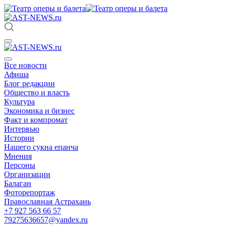
Все новости
Афиша
Блог редакции
Общество и власть
Культура
Экономика и бизнес
Факт и компромат
Интервью
Истории
Нашего сукна епанча
Мнения
Персоны
Организации
Балаган
Фоторепортаж
Православная Астрахань
+7 927 563 66 57
79275636657@yandex.ru