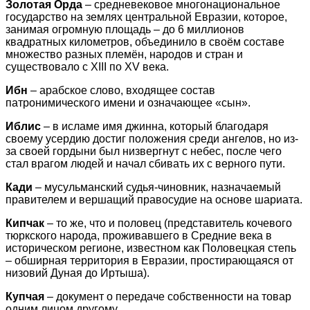
Золотая Орда
– средневековое многонациональное
государство на землях центральной Евразии, которое,
занимая огромную площадь – до 6 миллионов
квадратных километров, объединило в своём составе
множество разных племён, народов и стран и
существовало с XIII по XV века.
Ибн
– арабское слово, входящее состав
патронимического имени и означающее «сын».
Иблис
– в исламе имя джинна, который благодаря
своему усердию достиг положения среди ангелов, но из-
за своей гордыни был низвергнут с небес, после чего
стал врагом людей и начал сбивать их с верного пути.
Кади
– мусульманский судья-чиновник, назначаемый
правителем и вершащий правосудие на основе шариата.
Кипчак
– то же, что и половец (представитель кочевого
тюркского народа, проживавшего в Средние века в
историческом регионе, известном как Половецкая степь
– обширная территория в Евразии, простирающаяся от
низовий Дуная до Иртыша).
Купчая
– документ о передаче собственности на товар
одним лицом другому.