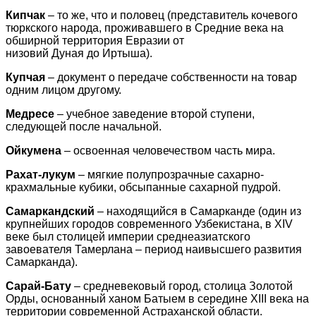
Кипчак
– то же, что и половец (представитель кочевого
тюркского народа, проживавшего в Средние века на
обширной территория Евразии от
низовий Дуная до Иртыша).
Купчая
– документ о передаче собственности на товар
одним лицом другому.
Медресе
– учебное заведение второй ступени,
следующей после начальной.
Ойкумена
– освоенная человечеством часть мира.
Рахат-лукум
– мягкие полупрозрачные сахарно-
крахмальные кубики, обсыпанные сахарной пудрой.
Самаркандский
– находящийся в Самарканде (один из
крупнейших городов современного Узбекистана, в XIV
веке был столицей империи среднеазиатского
завоевателя Тамерлана – период наивысшего развития
Самарканда).
Сарай-Бату
– средневековый город, столица Золотой
Орды, основанный ханом Батыем в середине XIII века на
территории современной Астраханской области.