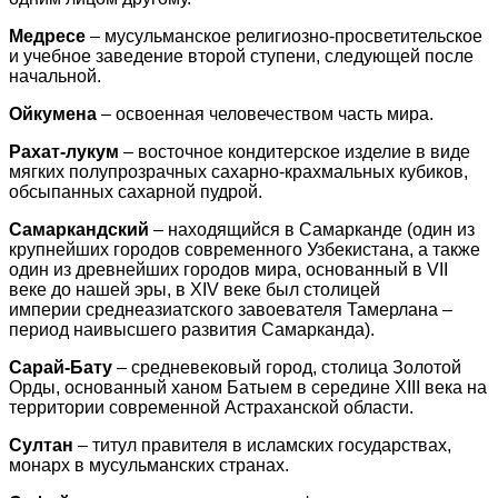
Медресе
– мусульманское религиозно-просветительское
и учебное заведение второй ступени, следующей после
начальной.
Ойкумена
– освоенная человечеством часть мира.
Рахат-лукум
– восточное кондитерское изделие в виде
мягких полупрозрачных сахарно-крахмальных кубиков,
обсыпанных сахарной пудрой.
Самаркандский
– находящийся в Самарканде (один из
крупнейших городов современного Узбекистана, а также
один из древнейших городов мира, основанный в VII
веке до нашей эры, в XIV веке был столицей
империи среднеазиатского завоевателя Тамерлана –
период наивысшего развития Самарканда).
Сарай-Бату
– средневековый город, столица Золотой
Орды, основанный ханом Батыем в середине XIII века на
территории современной Астраханской области.
Султан
– титул правителя в исламских государствах,
монарх в мусульманских странах.