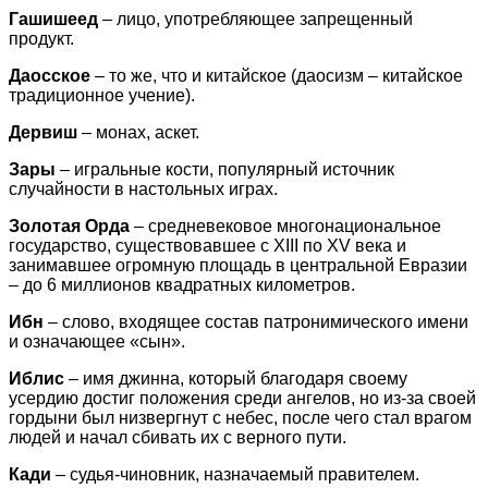
Гашишеед
– лицо, употребляющее запрещенный
продукт.
Даосское
– то же, что и китайское (даосизм – китайское
традиционное учение).
Дервиш
– монах, аскет.
Зары
– игральные кости, популярный источник
случайности в настольных играх.
Золотая Орда
– средневековое многонациональное
государство, существовавшее с XIII по XV века и
занимавшее огромную площадь в центральной Евразии
– до 6 миллионов квадратных километров.
Ибн
– слово, входящее состав патронимического имени
и означающее «сын».
Иблис
– имя джинна, который благодаря своему
усердию достиг положения среди ангелов, но из-за своей
гордыни был низвергнут с небес, после чего стал врагом
людей и начал сбивать их с верного пути.
Кади
– судья-чиновник, назначаемый правителем.