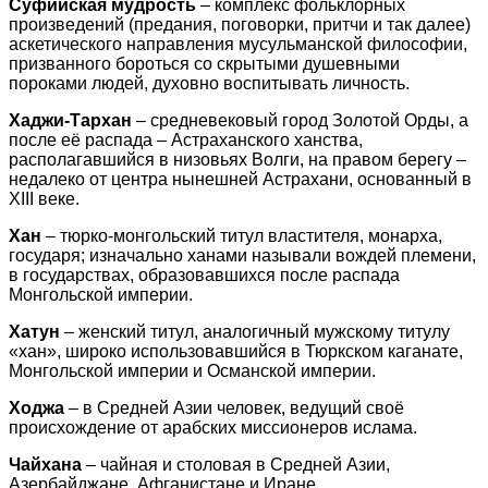
Суфийская мудрость
– комплекс фольклорных
произведений (предания, поговорки, притчи и так далее)
аскетического направления мусульманской философии,
призванного бороться со скрытыми душевными
пороками людей, духовно воспитывать личность.
Хаджи-Тархан
– средневековый город Золотой Орды, а
после её распада – Астраханского ханства,
располагавшийся в низовьях Волги, на правом берегу –
недалеко от центра нынешней Астрахани, основанный в
XIII веке.
Хан
– тюрко-монгольский титул властителя, монарха,
государя; изначально ханами называли вождей племени,
в государствах, образовавшихся после распада
Монгольской империи.
Хатун
– женский титул, аналогичный мужскому титулу
«хан», широко использовавшийся в Тюркском каганате,
Монгольской империи и Османской империи.
Ходжа
– в Средней Азии человек, ведущий своё
происхождение от арабских миссионеров ислама.
Чайхана
– чайная и столовая в Средней Азии,
Азербайджане, Афганистане и Иране.