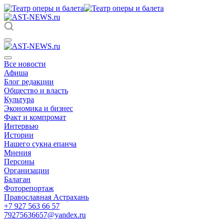
Все новости
Афиша
Блог редакции
Общество и власть
Культура
Экономика и бизнес
Факт и компромат
Интервью
Истории
Нашего сукна епанча
Мнения
Персоны
Организации
Балаган
Фоторепортаж
Православная Астрахань
+7 927 563 66 57
79275636657@yandex.ru