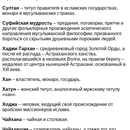
Султан
– титул правителя в исламских государствах,
монарх в мусульманских странах.
Суфийская мудрость
– предания, поговорки, притчи и
другие фольклорные произведения аскетического
направления мусульманской философии, призванного
бороться со скрытыми душевными пороками людей.
Хаджи-Тархан
– средневековый город Золотой Орды, а
после её распада – Астраханского ханства,
располагавшийся в низовьях Волги, на правом берегу –
недалеко от центра нынешней Астрахани, основанный в
XIII веке.
Хан
– властитель, монарх, государь.
Хатун
– женский титул, аналогичный мужскому титулу
«хан».
Ходжа
– человек, ведущий своё происхождение от
арабских миссионеров ислама.
Чайхана
– чайная и столовая.
Чайханщик
– содержатель чайханы, а также тот, кто