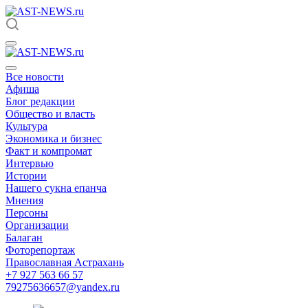
Все новости
Афиша
Блог редакции
Общество и власть
Культура
Экономика и бизнес
Факт и компромат
Интервью
Истории
Нашего сукна епанча
Мнения
Персоны
Организации
Балаган
Фоторепортаж
Православная Астрахань
+7 927 563 66 57
79275636657@yandex.ru