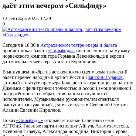
даёт этим вечером «Сильфиду»
13 сентября 2022, 12:29
0
Сегодня в 18:30 в
Астраханском театре оперы и балета
пройдёт показ балета
«Сильфида»
, поставленного на музыку
норвежского композитора Германа Левенскольда в версии
датского балетмейстера Августа Бурнонвиля.
В минувшем ноябре на астраханскую сцену романтический
балет перенёс народный артист России
Дмитрий Гуданов
,
который в статусе премьера Большого театра танцевал партию
Джеймса с филигранной точностью и особой эмоциональной
погружённостью в образ, став одним из лучших её
исполнителей. Музыкальным руководителем спектакля
выступил заслуженный деятель искусств Северной Осетии-
Алании Евгений Кириллов.
Показ
«Сильфиды»
открывает новый балетный сезон
АГТОиБ. Главные партии исполнят Айгуль Альмухаметова,
Всеволод Табачук, Александра Бородина, Виктория Перова,