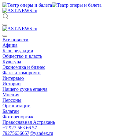
Все новости
Афиша
Блог редакции
Общество и власть
Культура
Экономика и бизнес
Факт и компромат
Интервью
Истории
Нашего сукна епанча
Мнения
Персоны
Организации
Балаган
Фоторепортаж
Православная Астрахань
+7 927 563 66 57
79275636657@yandex.ru