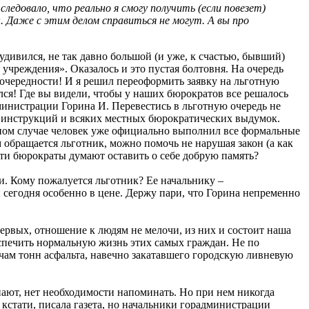
ледовало, что реально я смогу получить (если повезет)
. Даже с этим делом справиться не могут. А вы про
удивился, не так давно большой (и уже, к счастью, бывший)
учреждения». Оказалось и это пустая болтовня. На очередь
я очередности! И я решил переоформить заявку на льготную
ался! Где вы видели, чтобы у наших бюрократов все решалось
министрации Горина И. Перевестись в льготную очередь не
в инструкций и всяких местных бюрократических выдумок.
данном случае человек уже официально выполнил все формальные
м обращается льготник, можно помочь не нарушая закон (а как
ти бюрократы думают оставить о себе добрую память?
и. Кому пожалуется льготник? Ее начальнику –
 сегодня особенно в цене. Держу пари, что Горина непременно
ервых, отношение к людям не мелочи, из них и состоит наша
еспечить нормальную жизнь этих самых граждан. Не по
чам тонн асфальта, навечно закатавшего городскую ливневую
ают, нет необходимости напоминать. Но при нем никогда
кстати, писала газета, но начальники горадминистрации