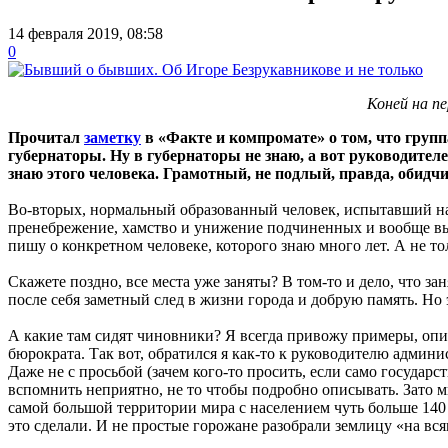
14 февраля 2019, 08:58
0
Коней на п
Прочитал
заметку
в «Факте и компромате» о том, что груп
губернаторы. Ну в губернаторы не знаю, а вот руководите
знаю этого человека. Грамотный, не подлый, правда, обидчи
Во-вторых, нормальный образованный человек, испытавший на с
пренебрежение, хамство и унижение подчиненных и вообще вы
пишу о конкретном человеке, которого знаю много лет. А не то
Скажете поздно, все места уже заняты? В том-то и дело, что за
после себя заметный след в жизни города и добрую память. Но э
А какие там сидят чиновники? Я всегда привожу примеры, опир
бюрократа. Так вот, обратился я как-то к руководителю адми
Даже не с просьбой (зачем кого-то просить, если само государ
вспомнить неприятно, не то чтобы подробно описывать. Зато мно
самой большой территории мира с населением чуть больше 140 
это сделали. И не простые горожане разобрали землицу «на вся