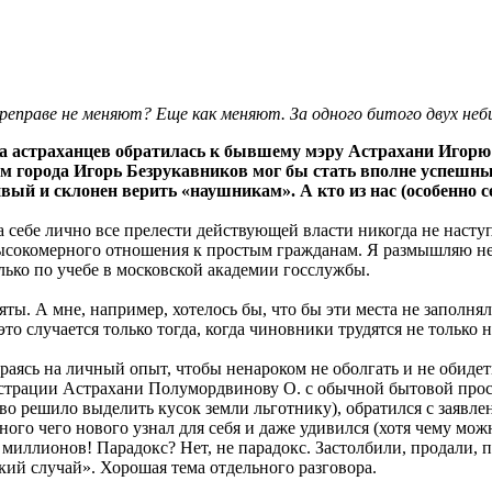
ереправе не меняют? Еще как меняют. За одного битого двух не
па астраханцев обратилась к бывшему мэру Астрахани Игорю
лем города Игорь Безрукавников мог бы стать вполне успешн
вый и склонен верить «наушникам». А кто из нас (особенно с
ебе лично все прелести действующей власти никогда не наступит
сокомерного отношения к простым гражданам. Я размышляю не в
лько по учебе в московской академии госслужбы.
няты. А мне, например, хотелось бы, что бы эти места не заполн
то случается только тогда, когда чиновники трудятся не только н
аясь на личный опыт, чтобы ненароком не оболгать и не обидеть
нистрации Астрахани Полумордвинову О. с обычной бытовой прос
ство решило выделить кусок земли льготнику), обратился с заявл
го чего нового узнал для себя и даже удивился (хотя чему можно
миллионов! Парадокс? Нет, не парадокс. Застолбили, продали, 
кий случай». Хорошая тема отдельного разговора.