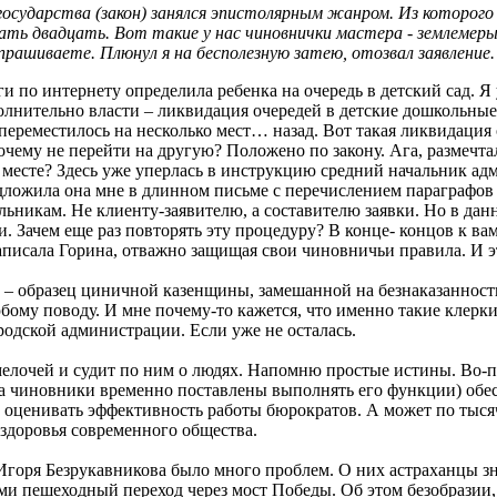
осударства (закон) занялся эпистолярным жанром. Из которого с
ть двадцать. Вот такие у нас чиновнички мастера - землемеры
прашиваете. Плюнул я на бесполезную затею, отозвал заявление.
и по интернету определила ребенка на очередь в детский сад. Я 
лнительно власти – ликвидация очередей в детские дошкольные 
и переместилось на несколько мест… назад. Вот такая ликвидаци
 почему не перейти на другую? Положено по закону. Ага, размечт
 месте? Здесь уже уперлась в инструкцию средний начальник ад
едложила она мне в длинном письме с перечислением параграфо
ачальникам. Не клиенту-заявителю, а составителю заявки. Но в 
и. Зачем еще раз повторять эту процедуру? В конце- концов к ва
аписала Горина, отважно защищая свои чиновничьи правила. И э
 – образец циничной казенщины, замешанной на безнаказанност
ому поводу. И мне почему-то кажется, что именно такие клерки
родской администрации. Если уже не осталась.
мелочей и судит по ним о людях. Напомню простые истины. Во-п
а (а чиновники временно поставлены выполнять его функции) об
, оценивать эффективность работы бюрократов. А может по тыся
 здоровья современного общества.
Игоря Безрукавникова было много проблем. О них астраханцы зн
 пешеходный переход через мост Победы. Об этом безобразии, 