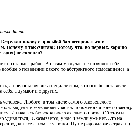
битых дают.
 Безрукавникову с просьбой баллотироваться в
ым. Почему я так считаю? Потому что, во-первых, хорошо
егодня) не склонен?
 на старые грабли. Во всяком случае, не позволит себе
ообще о поведении какого-то абстрактного гомосапиенса, а
ялись, а предоставлялись специалистам, которые бы оставляли
а себя, а думают и о других.
 человека. Любого, в том числе самого закоренелого
ьбой: выделить земельный участок положенный мне по закону.
ением. И началась бюрократическая свистопляска. Об этом и
 удивляться). Оказывается, у нас и земли уже нет. Это на
перепродали все лакомые участки. Ну не рядовые же астраханцы