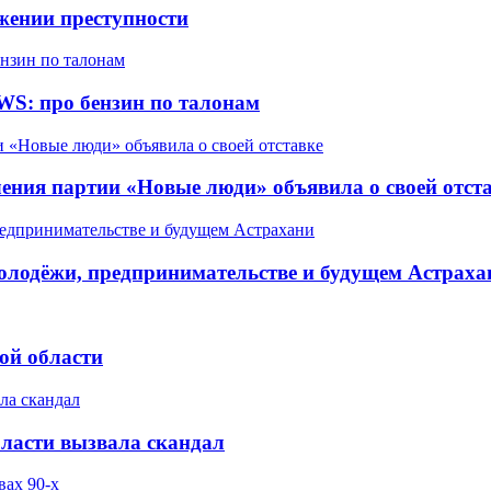
жении преступности
WS: про бензин по талонам
ления партии «Новые люди» объявила о своей отст
олодёжи, предпринимательстве и будущем Астраха
ой области
бласти вызвала скандал