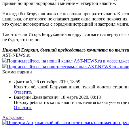
привычно проигнорировали мнение «четвертой власти».
Никогда бы Безрукавников не позволил превратить часть Крас
шашлыка, от которого не спасают даже окна нового поколения. 
кто сумел договориться с горадминистрацией и застроил манга
Так что если Игорь Безрукавников вдруг согласится вернуться
не будет, это точно.
Николай Егоркин, бывший председатель комитета по телев
AST-NEWS.ru
Подписывайтесь на новый канал AST-NEWS.ru в мессендж
Подписывайтесь на наш телеграм-канал AST-NEWS.ru - ново
Комментариии
Дмитрий
,
26 сентября 2019, 18:59
Коля ты чё, какой Безрукавников, пускай монеты старинн
Ответить
Валерий Джавдетович
,
18 марта 2020, 00:18
Походу ребята тоска по власти так нельзя какая учеба где 
Ответить
Актуально