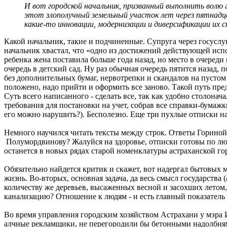
И вот городской начальник, призванный выполнить волю г
этот злополучный земельный участок лет через пятнадца
какие-то инновации, модернизации и диверсификации их с
Какой начальник, такие и подчиненные. Супруга через госуслуг
начальник хвастал, что «одно из достижений действующей испо
ребенка жена поставила больше года назад, но место в очеред
очередь в детский сад. Ну раз обычная очередь пятится назад,
без дополнительных бумаг, нервотрепки и скандалов на пустом
положено, надо прийти и оформить все заново. Такой путь пр
Суть всего написанного - сделать все, так как удобно столон
требования для постановки на учет, собрав все справки-бумажк
его можно нарушить?). Бесполезно. Еще три пухлые отписки н
Немного научился читать тексты между строк. Ответы Гориной
Полумордвинову? Жалуйся на здоровье, отписки готовы по люб
останется в новых рядах старой номенклатуры астраханской го
Обязательно найдется критик и скажет, вот надергал бытовых 
жизнь. Во-вторых, основная задача, да весь смысл государств
количеству же деревьев, высаженных весной и засохших летом
канализацию? Отношение к людям - и есть главный показатель
Во время управления городским хозяйством Астрахани у мэра 
алчные рекламщики, не перегородили бы бетонными надолбнями