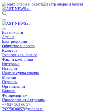
Все новости
Афиша
Блог редакции
Общество и власть
Культура
Экономика и бизнес
Факт и компромат
Интервью
Истории
Нашего сукна епанча
Мнения
Персоны
Организации
Балаган
Фоторепортаж
Православная Астрахань
+7 927 563 66 57
79275636657@yandex.ru