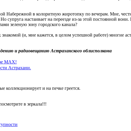
ной Набережной в колоритную жиротопку по вечерам. Мне, честн
Но супруга настаивает на переезде из-за этой постоянной вони. 
лами зеленую зону городского канала?
 к знакомой (и, мне кажется, в целом успешной работе) многие 
идению и радиовещанию Астраханского облисполкома
ере MAX!
сти Астрахани.
ые коллекционирует и на печке греется.
посмотрите в зеркала!!!