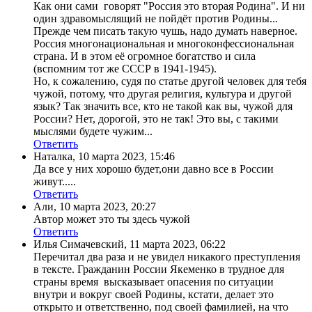
Как они сами говорят "Россия это вторая Родина". И ни
один здравомыслящий не пойдёт против Родины...
Прежде чем писать такую чушь, надо думать наверное.
Россия многонациональная и многоконфессиональная
страна. И в этом её огромное богатство и сила
(вспомним тот же СССР в 1941-1945).
Но, к сожалению, судя по статье другой человек для тебя
чужой, потому, что другая религия, культура и другой
язык? Так значить все, кто не такой как вы, чужой для
России? Нет, дорогой, это не так! Это вы, с такими
мыслями будете чужим...
Ответить
Наталка
,
10 марта 2023, 15:46
Да все у них хорошо будет,они давно все в России
живут.....
Ответить
Али
,
10 марта 2023, 20:27
Автор может это ты здесь чужой
Ответить
Илья Симачевский
,
11 марта 2023, 06:22
Перечитал два раза и не увидел никакого преступления
в тексте. Гражданин России Якеменко в трудное для
страны время высказывает опасения по ситуации
внутри и вокруг своей Родины, кстати, делает это
открыто и ответственно, под своей фамилией, на что