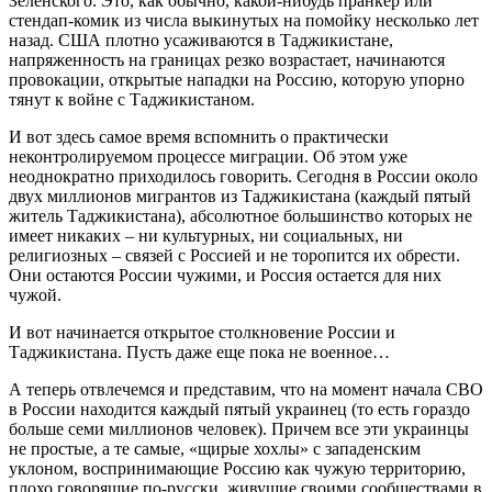
Зеленского. Это, как обычно, какой-нибудь пранкер или
стендап-комик из числа выкинутых на помойку несколько лет
назад. США плотно усаживаются в Таджикистане,
напряженность на границах резко возрастает, начинаются
провокации, открытые нападки на Россию, которую упорно
тянут к войне с Таджикистаном.
И вот здесь самое время вспомнить о практически
неконтролируемом процессе миграции. Об этом уже
неоднократно приходилось говорить. Сегодня в России около
двух миллионов мигрантов из Таджикистана (каждый пятый
житель Таджикистана), абсолютное большинство которых не
имеет никаких – ни культурных, ни социальных, ни
религиозных – связей с Россией и не торопится их обрести.
Они остаются России чужими, и Россия остается для них
чужой.
И вот начинается открытое столкновение России и
Таджикистана. Пусть даже еще пока не военное…
А теперь отвлечемся и представим, что на момент начала СВО
в России находится каждый пятый украинец (то есть гораздо
больше семи миллионов человек). Причем все эти украинцы
не простые, а те самые, «щирые хохлы» с западенским
уклоном, воспринимающие Россию как чужую территорию,
плохо говорящие по-русски, живущие своими сообществами в