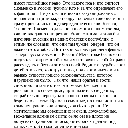
имеет полнейшее право. Это какого пса и кто считает
Якеменко в России чужим? Кто и за что определяет его
в фашисты? Не увидел я никаких завуалированных
ненависти и цинизма, он о других вещах говорил и они
сразу проявились в подтверждение его слов. Кстати,
"фашист" Якеменко даже не напомнил нашим гостям,
как не так давно они резали, били, отнимали жильё и
изгоняли русских из наших братских республик, с
этими же словами, что они там чужие. Уверен, что он
даже об этом забыл. Вот такой вот нестрашный фашист.
Теперь русские чужие в России? Меня тоже беспокоит
поднятая автором проблема и я оставляю за собой право
рассуждать и беспокоится о своей Родине и судьбе своих
детей открыто, конструктивно, под своим именем и в
рамках существующего законодательства, которое
нарушено не было. Так что, наши братья и гости,
спокойно читайте о том, что может беспокоить
россиянина в своём доме, принимайте к сведению,
старайтесь не переступать наши правила и законы и
будет вам счастье. Времена смутные, но ненависти ни к
кому нет, равно, как и жажды чьей-то крови. Не
мстительные мы совершенно и очень дружелюбные.
Пожелание админам сайта: было бы не плохо не
допускать публикации оскорбительных прений под
кликухами. Это моё мнение и под мои