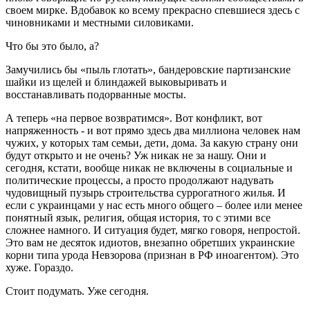
своем мирке. Вдобавок ко всему прекрасно спевшиеся здесь с
чиновниками и местными силовиками.
Что бы это было, а?
Замучились бы «пыль глотать», бандеровские партизанские
шайки из щелей и блиндажей выковыривать и
восстанавливать подорванные мосты.
А теперь «на первое возвратимся». Вот конфликт, вот
напряженность - и вот прямо здесь два миллиона человек нам
чужих, у которых там семьи, дети, дома. За какую страну они
будут открыто и не очень? Уж никак не за нашу. Они и
сегодня, кстати, вообще никак не включены в социальные и
политические процессы, а просто продолжают надувать
чудовищный пузырь строительства суррогатного жилья. И
если с украинцами у нас есть много общего – более или менее
понятный язык, религия, общая история, то с этими все
сложнее намного. И ситуация будет, мягко говоря, непростой.
Это вам не десяток идиотов, внезапно обретших украинские
корни типа урода Невзорова (признан в РФ иноагентом). Это
хуже. Гораздо.
Стоит подумать. Уже сегодня.