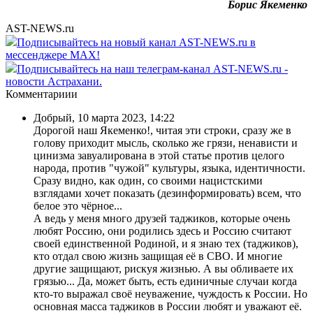
Борис Якеменко
AST-NEWS.ru
Подписывайтесь на новый канал AST-NEWS.ru в
мессенджере MAX!
Подписывайтесь на наш телеграм-канал AST-NEWS.ru -
новости Астрахани.
Комментариии
Добрый
,
10 марта 2023, 14:22
Дорогой наш Якеменко!, читая эти строки, сразу же в
голову приходит мысль, сколько же грязи, ненависти и
цинизма завуалирована в этой статье против целого
народа, против "чужой" культуры, языка, идентичности.
Сразу видно, как один, со своими нацистскими
взглядами хочет показать (дезинформировать) всем, что
белое это чёрное...
А ведь у меня много друзей таджиков, которые очень
любят Россию, они родились здесь и Россию считают
своей единственной Родиной, и я знаю тех (таджиков),
кто отдал свою жизнь защищая её в СВО. И многие
другие защищают, рискуя жизнью. А вы обливаете их
грязью... Да, может быть, есть единичные случаи когда
кто-то выражал своё неуважение, чуждость к России. Но
основная масса таджиков в России любят и уважают её.