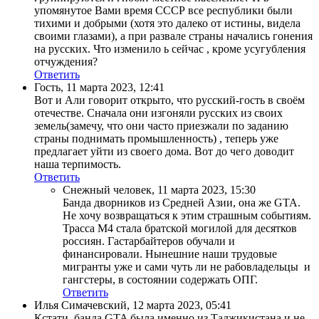
упомянутое Вами время СССР все республики были
тихими и добрыми (хотя это далеко от истины, видела
своими глазами), а при развале страны начались гонения
на русских. Что изменило ь сейчас , кроме усугубления
отчуждения?
Ответить
Гость
,
11 марта 2023, 12:41
Вот и Али говорит открыто, что русский-гость в своём
отечестве. Сначала они изгоняли русских из своих
земель(замечу, что они часто приезжали по заданию
страны поднимать промышленность) , теперь уже
предлагает уйти из своего дома. Вот до чего доводит
наша терпимость.
Ответить
Снежный человек
,
11 марта 2023, 15:30
Банда дворников из Средней Азии, она же GTA.
Не хочу возвращаться к этим страшным событиям.
Трасса М4 стала братской могилой для десятков
россиян. Гастарбайтеров обучали и
финансировали. Нынешние наши трудовые
мигранты уже и сами чуть ли не рабовладельцы и
гангстеры, в состоянии содержать ОПГ.
Ответить
Илья Симачевский
,
12 марта 2023, 05:41
Кстати, банда GTA была именно из Таджикистана и не