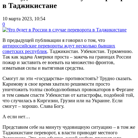
в Таджикистане
10 марта 2023, 10:54
0
В предыдущей публикации я говорил о том, что
антироссийские перевороты ждут несколько бывших
советских республик
. Таджикистан. Узбекистан. Туркмению.
Так как задача Америки проста – зажечь на границах России
пожар и заставить ее воевать на множество фронтов,
изматывая силы и вытягивая средства.
Смогут ли эти «государства» противостоять? Трудно сказать.
Каримову в свое время хватило решимости просто
уничтожить толпы свободолюбивых провокаторов в Фергане
и тем самым спасти Узбекистан от катастрофы, подобной той,
что случилась в Киргизии, Грузии или на Украине. Если
смогут – хорошо. Слава Богу.
А если нет…
Представим себе на минуту чудовищную ситуацию – в том же
Таджикистане переворот, к власти приводят местного