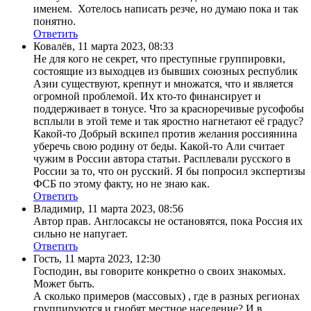
именем. Хотелось написать резче, но думаю пока и так
понятно.
Ответить
Ковалёв
,
11 марта 2023, 08:33
Не для кого не секрет, что преступные группировки,
состоящие из выходцев из бывших союзных республик
Азии существуют, крепнут и множатся, что и является
огромной проблемой. Их кто-то финансирует и
поддерживает в тонусе. Что за красноречивые русофобы
всплыли в этой теме и так яростно нагнетают её градус?
Какой-то Добрый вскипел против желания россиянина
уберечь свою родину от беды. Какой-то Али считает
чужим в России автора статьи. Расплевали русского в
России за то, что он русский. Я бы попросил экспертизы
ФСБ по этому факту, но не знаю как.
Ответить
Владимир
,
11 марта 2023, 08:56
Автор прав. Англосаксы не остановятся, пока Россия их
сильно не напугает.
Ответить
Гость
,
11 марта 2023, 12:30
Господин, вы говорите конкретно о своих знакомых.
Может быть.
А сколько примеров (массовых) , где в разных регионах
группируются и гнобят местное население? И в