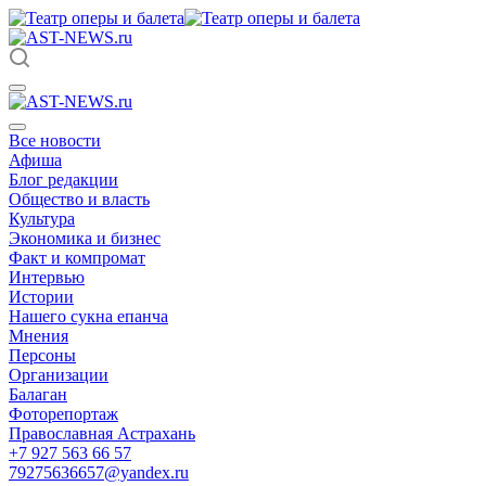
Все новости
Афиша
Блог редакции
Общество и власть
Культура
Экономика и бизнес
Факт и компромат
Интервью
Истории
Нашего сукна епанча
Мнения
Персоны
Организации
Балаган
Фоторепортаж
Православная Астрахань
+7 927 563 66 57
79275636657@yandex.ru