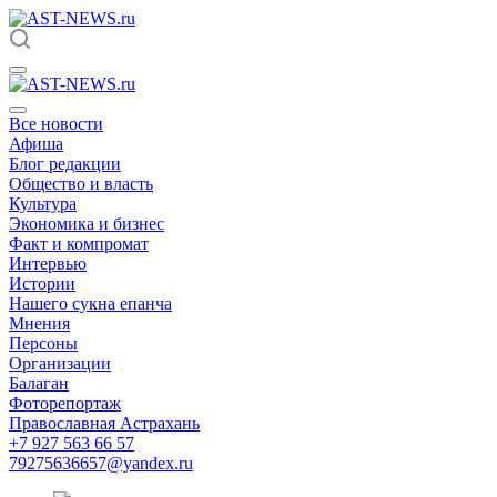
Все новости
Афиша
Блог редакции
Общество и власть
Культура
Экономика и бизнес
Факт и компромат
Интервью
Истории
Нашего сукна епанча
Мнения
Персоны
Организации
Балаган
Фоторепортаж
Православная Астрахань
+7 927 563 66 57
79275636657@yandex.ru