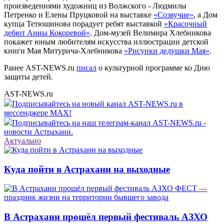
произведениями художниц из Волжского - Людмилы
Петренко и Елены Пруцковой на выставке
«Созвучие»
, а Дом
купца Тетюшинова порадует ребят выставкой
«Красочный
дебют Анны Кокоревой»
. Дом-музей Велимира Хлебникова
покажет юным любителям искусства иллюстрации детской
книги Мая Митурича-Хлебникова
«Рисунки дедушки Мая»
.
Ранее AST-NEWS.ru
писал
о культурной программе ко Дню
защиты детей.
AST-NEWS.ru
Подписывайтесь на новый канал AST-NEWS.ru в
мессенджере MAX!
Подписывайтесь на наш телеграм-канал AST-NEWS.ru -
новости Астрахани.
Актуально
Куда пойти в Астрахани на выходные
В Астрахани прошёл первый фестиваль АЗХО