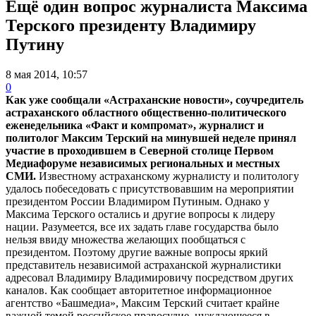
Ещё один вопрос журналиста Максима
Терского президенту Владимиру
Путину
8 мая 2014, 10:57
0
Как уже сообщали «Астраханские новости», соучредитель
астраханского областного общественно-политического
еженедельника «Факт и компромат», журналист и
политолог Максим Терский на минувшей неделе принял
участие в проходившем в Северной столице Первом
Медиафоруме независимых региональных и местных
СМИ.
Известному астраханскому журналисту и политологу
удалось побеседовать с присутствовавшим на мероприятии
президентом России Владимиром Путиным. Однако у
Максима Терского остались и другие вопросы к лидеру
нации.
Разумеется, все их задать главе государства было
нельзя ввиду множества желающих пообщаться с
президентом. Поэтому другие важные вопросы яркий
представитель независимой астраханской журналистики
адресовал Владимиру Владимировичу посредством других
каналов. Как сообщает авторитетное информационное
агентство «Башмедиа», Максим Терский считает крайне
важной темой российское правосудие, нуждающееся в