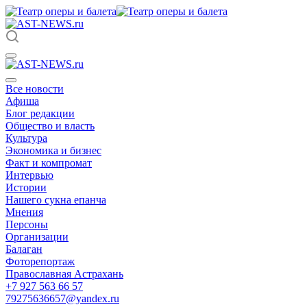
Все новости
Афиша
Блог редакции
Общество и власть
Культура
Экономика и бизнес
Факт и компромат
Интервью
Истории
Нашего сукна епанча
Мнения
Персоны
Организации
Балаган
Фоторепортаж
Православная Астрахань
+7 927 563 66 57
79275636657@yandex.ru