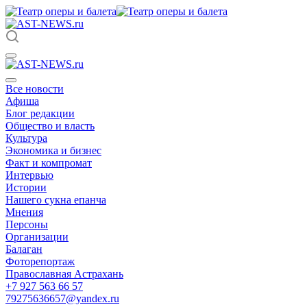
Все новости
Афиша
Блог редакции
Общество и власть
Культура
Экономика и бизнес
Факт и компромат
Интервью
Истории
Нашего сукна епанча
Мнения
Персоны
Организации
Балаган
Фоторепортаж
Православная Астрахань
+7 927 563 66 57
79275636657@yandex.ru