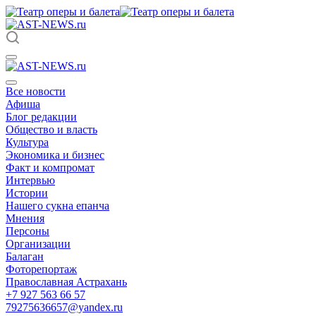
Все новости
Афиша
Блог редакции
Общество и власть
Культура
Экономика и бизнес
Факт и компромат
Интервью
Истории
Нашего сукна епанча
Мнения
Персоны
Организации
Балаган
Фоторепортаж
Православная Астрахань
+7 927 563 66 57
79275636657@yandex.ru