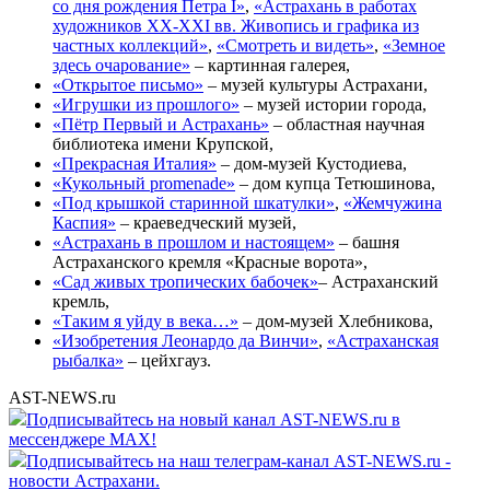
со дня рождения Петра I»
,
«Астрахань в работах
художников XX-XXI вв. Живопись и графика из
частных коллекций»
,
«Смотреть и видеть»
,
«Земное
здесь очарование»
– картинная галерея,
«Открытое письмо»
– музей культуры Астрахани,
«Игрушки из прошлого»
– музей истории города,
«Пётр Первый и Астрахань»
– областная научная
библиотека имени Крупской,
«Прекрасная Италия»
– дом-музей Кустодиева,
«Кукольный promenade»
– дом купца Тетюшинова,
«Под крышкой старинной шкатулки»
,
«Жемчужина
Каспия»
– краеведческий музей,
«Астрахань в прошлом и настоящем»
– башня
Астраханского кремля «Красные ворота»,
«Сад живых тропических бабочек»
– Астраханский
кремль,
«Таким я уйду в века…»
– дом-музей Хлебникова,
«Изобретения Леонардо да Винчи»
,
«Астраханская
рыбалка»
– цейхгауз.
AST-NEWS.ru
Подписывайтесь на новый канал AST-NEWS.ru в
мессенджере MAX!
Подписывайтесь на наш телеграм-канал AST-NEWS.ru -
новости Астрахани.