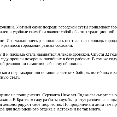
колений. Уютный оазис посреди городской суеты привлекает гор
 аллеи и удобные скамейки являют собой образцы традиционной 
ни. Изначально здесь располагалась центральная площадь города
о нравилось горожанам разных сословий.
у II и площадь стала называться Александровской. Спустя 32 
м саду прошли похороны погибших в боях рабочих. В том же год
ской революции памятник рабочему обновили.
ского сада захоронили останки советских бойцов, погибших в 
тную стелу.
адение на полицейских. Сержанта Николая Лиджиева смертельно 
ахани. В Братском саду разбиты клумбы, растут различные виды
фы демонстрируют своё творчество. По праздничным дням там пр
ков для полноценного отдыха в Астрахани не так много.