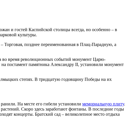
ожан и гостей Каспийской столицы всегда, но особенно – в
парковой культуры.
 – Торговая, позднее переименованная в Плац-Парадную, а
года во время революционных событий монумент Царю-
у на постамент памятника Александру II, установили монумент
калмыцких степях. В тридцатую годовщину Победы на их
ранили. На месте его гибели установили
мемориальную плиту
.
 растений. Скоро здесь заработают фонтаны. В последние годы
оходят концерты. Братский сад – великолепное место отдыха