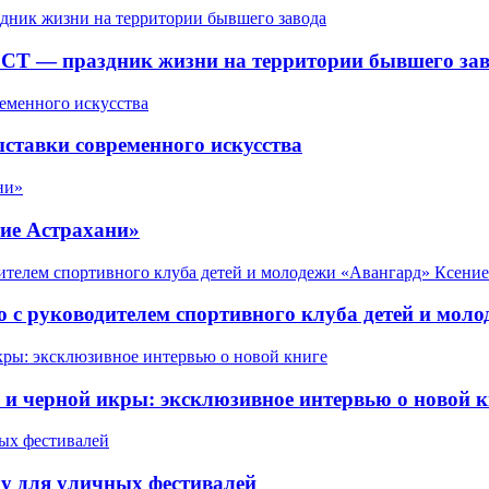
СТ — праздник жизни на территории бывшего зав
ставки современного искусства
ие Астрахани»
 с руководителем спортивного клуба детей и мол
 черной икры: эксклюзивное интервью о новой к
у для уличных фестивалей