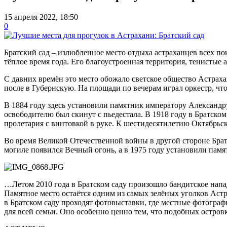
15 апреля 2022, 18:50
0
Братский сад – излюбленное место отдыха астраханцев всех по
тёплое время года. Его благоустроенная территория, тенистые
С давних времён это место обожало светское общество Астраха
после в Губернскую. На площади по вечерам играл оркестр, чт
В 1884 году здесь установили памятник императору Александр
освободителю был скинут с пьедестала. В 1918 году в Братско
пролетария с винтовкой в руке. К шестидесятилетию Октябрь
Во время Великой Отечественной войны в другой стороне Брат
могиле появился Вечный огонь, а в 1975 году установили памя
…Летом 2010 года в Братском саду произошло бандитское нап
Памятное место остаётся одним из самых зелёных уголков Астр
в Братском саду проходят фотовыставки, где местные фотогра
для всей семьи. Оно особенно ценно тем, что подобных остров