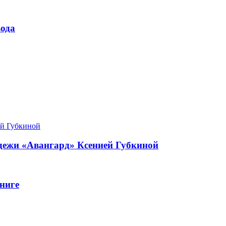
ода
одежи «Авангард» Ксенией Губкиной
ниге