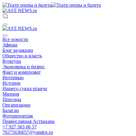
Все новости
Афиша
Блог редакции
Общество и власть
Культура
Экономика и бизнес
Факт и компромат
Интервью
Истории
Нашего сукна епанча
Мнения
Персоны
Организации
Балаган
Фоторепортаж
Православная Астрахань
+7 927 563 66 57
79275636657@yandex.ru