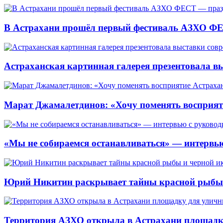
В Астрахани прошёл первый фестиваль АЗХО ФЕ
Астраханская картинная галерея презентовала вы
Марат Джамалетдинов: «Хочу поменять восприят
«Мы не собираемся останавливаться» — интервью
Юрий Никитин раскрывает тайны красной рыбы и
Территория АЗХО открыла в Астрахани площадк