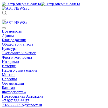
Все новости
Афиша
Блог редакции
Общество и власть
Культура
Экономика и бизнес
Факт и компромат
Интервью
Истории
Нашего сукна епанча
Мнения
Персоны
Организации
Балаган
Фоторепортаж
Православная Астрахань
+7 927 563 66 57
79275636657@yandex.ru