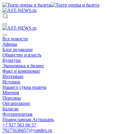
Все новости
Афиша
Блог редакции
Общество и власть
Культура
Экономика и бизнес
Факт и компромат
Интервью
Истории
Нашего сукна епанча
Мнения
Персоны
Организации
Балаган
Фоторепортаж
Православная Астрахань
+7 927 563 66 57
79275636657@yandex.ru