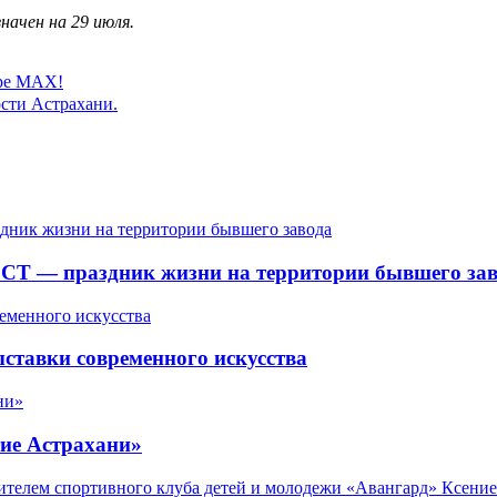
начен на 29 июля.
ере MAX!
сти Астрахани.
СТ — праздник жизни на территории бывшего зав
ставки современного искусства
ие Астрахани»