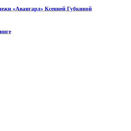
одежи «Авангард» Ксенией Губкиной
ниге