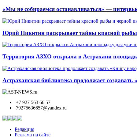
«Мы не собираемся останавливаться» — интервью
Юрий Никитин раскрывает тайны красной рыбы и
Территория АЗХО открыла в Астрахани площадк
Астраханская библиотека продолжает создавать 
+7 927 563 66 57
79275636657@yandex.ru
Редакция
Реклама на сайте