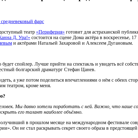
едоступный театр
«Периферия»
готовит для астраханской публики
анна Д. Ура!»
состоится на сцене Дома актёра в воскресенье, 1
яевым
и актёрами Натальей Захаровой и Алексеем Дугановым.
о будет спойлер. Лучше прийти на спектакль и увидеть всё собс
вестный болгарский драматург Стефан Цанев.
деть, а уже потом поделиться впечатлениями о нём с обеих стор
тим театром, кроме меня.
ью?
человек. Мы давно хотели поработать с ней. Важно, что наше с
раскрыть его талант наиболее объёмно.
получивший в прошлом месяце на международном фестивале сов
ии». Он не стал раскрывать секрет своего образа в предстояще