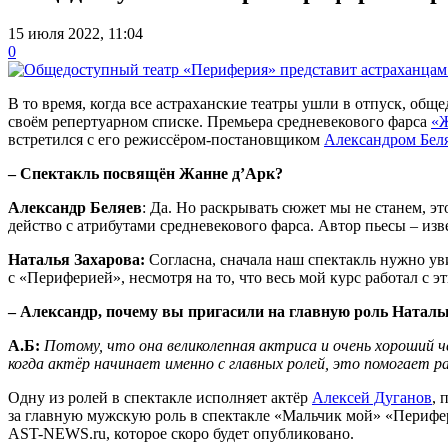
15 июля 2022, 11:04
0
В то время, когда все астраханские театры ушли в отпуск, общ
своём репертуарном списке. Премьера средневекового фарса
«Ж
встретился с его режиссёром-постановщиком
Александром Бел
– Спектакль посвящён Жанне д’Арк?
Александр Беляев
: Да. Но раскрывать сюжет мы не станем, эт
действо с атрибутами средневекового фарса. Автор пьесы – из
Наталья Захарова:
Согласна, сначала наш спектакль нужно уви
с «Периферией», несмотря на то, что весь мой курс работал с э
– Александр, почему вы пригасили на главную роль Натал
А.Б:
Потому, что она великолепная актриса и очень хороший 
когда актёр начинает именно с главных ролей, это помогает 
Одну из ролей в спектакле исполняет актёр
Алексей Дуганов
, 
за главную мужскую роль в спектакле «Мальчик мой» «Перифер
AST-NEWS.ru, которое скоро будет опубликовано.