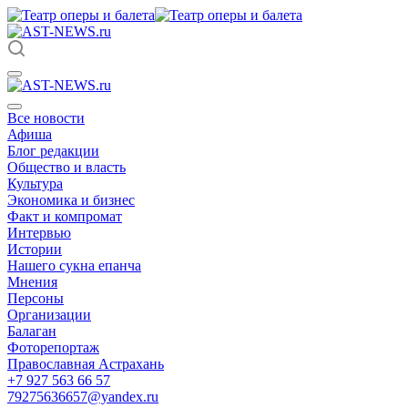
Все новости
Афиша
Блог редакции
Общество и власть
Культура
Экономика и бизнес
Факт и компромат
Интервью
Истории
Нашего сукна епанча
Мнения
Персоны
Организации
Балаган
Фоторепортаж
Православная Астрахань
+7 927 563 66 57
79275636657@yandex.ru