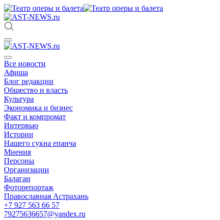
Все новости
Афиша
Блог редакции
Общество и власть
Культура
Экономика и бизнес
Факт и компромат
Интервью
Истории
Нашего сукна епанча
Мнения
Персоны
Организации
Балаган
Фоторепортаж
Православная Астрахань
+7 927 563 66 57
79275636657@yandex.ru