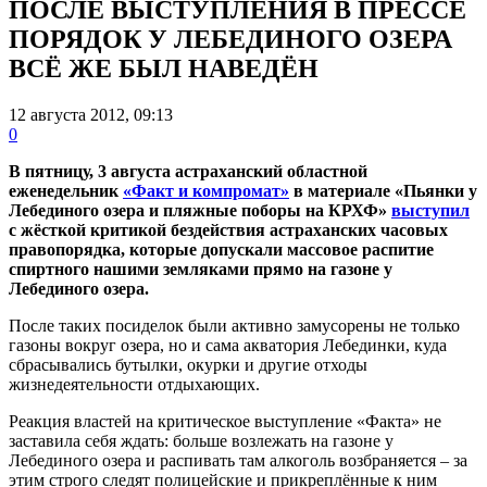
ПОСЛЕ ВЫСТУПЛЕНИЯ В ПРЕССЕ
ПОРЯДОК У ЛЕБЕДИНОГО ОЗЕРА
ВСЁ ЖЕ БЫЛ НАВЕДЁН
12 августа 2012, 09:13
0
В пятницу, 3 августа астраханский областной
еженедельник
«Факт и компромат»
в материале «Пьянки у
Лебединого озера и пляжные поборы на КРХФ»
выступил
с жёсткой критикой бездействия астраханских часовых
правопорядка, которые допускали массовое распитие
спиртного нашими земляками прямо на газоне у
Лебединого озера.
После таких посиделок были активно замусорены не только
газоны вокруг озера, но и сама акватория Лебединки, куда
сбрасывались бутылки, окурки и другие отходы
жизнедеятельности отдыхающих.
Реакция властей на критическое выступление «Факта» не
заставила себя ждать: больше возлежать на газоне у
Лебединого озера и распивать там алкоголь возбраняется – за
этим строго следят полицейские и прикреплённые к ним