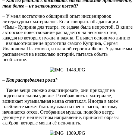
– Как вы решились поставить столь сложное произведение,
тем более – не являющееся пьесой?
– У меня достаточно обширный опыт инсценировок
литературных материалов. Если говорить об адаптации
«Ямы» Куприна для театра, то задача была непростой. В книге
авторское повествование распадается на несколько тем,
каждая из которых нужна и важна. Я вывел основную линию
– взаимоотношение прототипа самого Куприна, Сергея
Ивановича Платонова, и главной героини Жени. А дальше мы
распадаемся на несколько историй, пытаясь объять
необъятное.
– Как распределяли роли?
– Такие вещи сложно анализировать, они приходят на
подсознательном уровне. Разобравшись в материале,
возникает музыкальная канва спектакля. Иногда в моём
плейлисте может быть музыки на шесть часов, поэтому
начинается отсев. Отобранная музыка, подобно ветру,
дующему в неизвестном направление, приносит образы
актёров, которые могли её исполнить.