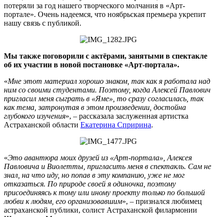
потеряли за год нашего творческого молчания в «Арт-
портале». Очень надеемся, что ноябрьская премьера укрепит
нашу связь с публикой.
Мы также поговорили с актёрами, занятыми в спектакле
об их участии в новой постановке «Арт-портала».
«
Мне этот материал хорошо знаком, так как я работала над
ним со своими студентами. Поэтому, когда Алексей Павлович
пригласил меня сыграть в «Яме», то сразу согласилась, так
как тема, затронутая в этом произведении, достойна
глубокого изучения
», – рассказала заслуженная артистка
Астраханской области
Екатерина Спририна
.
«
Это авантюра моих друзей из «Арт-портала», Алексея
Павловича и Виолетты, пригласить меня в спектакль. Сам не
знал, на что иду, но попав в эту компанию, уже не мог
отказаться. По природе своей я одиночка, поэтому
присоединяясь к тому или иному проекту только по большой
любви к людям, его организовавшим
», – признался любимец
астраханской публики, солист Астраханской филармонии