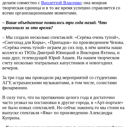
делаем совместно с
Виолеттой Власенко
: она мощная
творческая единица и в то же время успешно справляется со
всеми организационными моментами.
– Ваше объединение появилось три года назад. Что
произошло за это время?
– Мы создали несколько спектаклей: «Серёжа очень тупой»,
«Снегопад для Киры», «Припадок» по произведением Чехова.
«Серёжа очень тупой» играем до сих пор, в нём заняты наши
коллеги из ТЮЗа Дмитрий Юницкий и Виктория Яхтина, и
наш друг, телеведущий Юрий Ашаев. На нашем творческом
счету несколько театральных капустников и новогодних
вечеров.
За три года мы проводили ряд мероприятий со студентами
АГУ, астраханскими музыкантами, в том числе, солистами
филармонии.
В силу того, что на протяжении целого года я достаточно
часто уезжал на постановки в другие города, в «Арт-портале»
не было новых спектаклей. Но сейчас наконец-то мы стоим на
выпуске спектакля «Яма» по произведению Александра
Куприна.