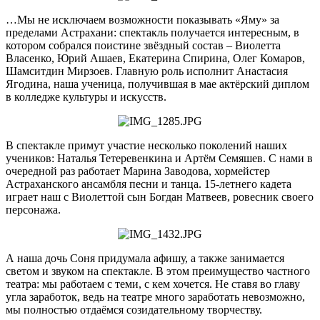
…Мы не исключаем возможности показывать «Яму» за
пределами Астрахани: спектакль получается интересным, в
котором собрался поистине звёздный состав – Виолетта
Власенко, Юрий Ашаев, Екатерина Спирина, Олег Комаров,
Шамситдин Мирзоев. Главную роль исполнит Анастасия
Ягодина, наша ученица, получившая в мае актёрский диплом
в колледже культуры и искусств.
В спектакле примут участие несколько поколений наших
учеников: Наталья Тетеревенкина и Артём Семяшев. С нами в
очередной раз работает Марина Заводова, хормейстер
Астраханского ансамбля песни и танца. 15-летнего кадета
играет наш с Виолеттой сын Богдан Матвеев, ровесник своего
персонажа.
А наша дочь Соня придумала афишу, а также занимается
светом и звуком на спектакле. В этом преимущество частного
театра: мы работаем с теми, с кем хочется. Не ставя во главу
угла заработок, ведь на театре много заработать невозможно,
мы полностью отдаёмся созидательному творчеству.