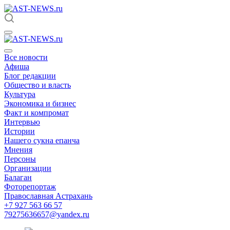
Все новости
Афиша
Блог редакции
Общество и власть
Культура
Экономика и бизнес
Факт и компромат
Интервью
Истории
Нашего сукна епанча
Мнения
Персоны
Организации
Балаган
Фоторепортаж
Православная Астрахань
+7 927 563 66 57
79275636657@yandex.ru