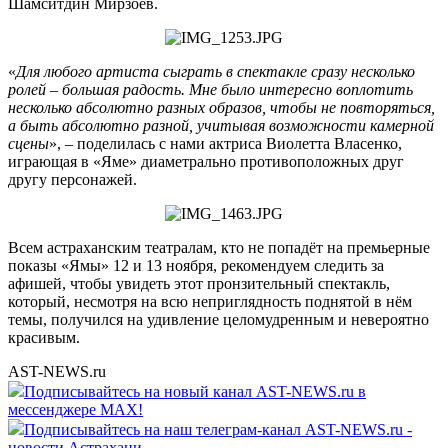
Шамситдин Мирзоев.
«
Для любого артиста сыграть в спектакле сразу несколько
ролей – большая радость. Мне было интересно воплотить
несколько абсолютно разных образов, чтобы не повторяться,
а быть абсолютно разной, учитывая возможности камерной
сцены
», – поделилась с нами актриса Виолетта Власенко,
играющая в «Яме» диаметрально противоположных друг
другу персонажей.
Всем астраханским театралам, кто не попадёт на премьерные
показы «Ямы» 12 и 13 ноября, рекомендуем следить за
афишей, чтобы увидеть этот пронзительный спектакль,
который, несмотря на всю неприглядность поднятой в нём
темы, получился на удивление целомудренным и невероятно
красивым.
AST-NEWS.ru
Подписывайтесь на новый канал AST-NEWS.ru в
мессенджере MAX!
Подписывайтесь на наш телеграм-канал AST-NEWS.ru -
новости Астрахани.