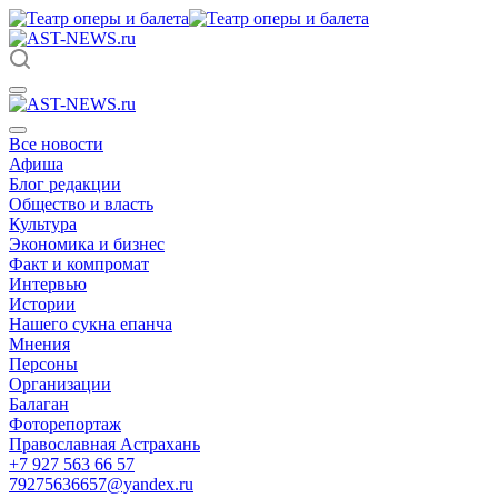
Все новости
Афиша
Блог редакции
Общество и власть
Культура
Экономика и бизнес
Факт и компромат
Интервью
Истории
Нашего сукна епанча
Мнения
Персоны
Организации
Балаган
Фоторепортаж
Православная Астрахань
+7 927 563 66 57
79275636657@yandex.ru