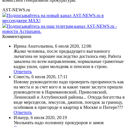
комиссией генеральной прокуратуры.
AST-NEWS.ru
Подписывайтесь на новый канал AST-NEWS.ru в
мессенджере MAX!
Подписывайтесь на наш телеграм-канал AST-NEWS.ru -
новости Астрахани.
Комментариии
Ирина Анатольевна
,
6 июля 2020, 12:06
Жалко человека, после предыдущего выгнанного
лычагина не хорошее наследство досталось ему. Работа
завалена по всем направлениям, нормальные грамотные
кадры ушли, один молодняк и пенсион в строю.
Ответить
Совесть
,
6 июля 2020, 17:11
Новому руководителю надо проверить прозрачность как
на места и за счет кого и за какие такие заслуги пришли
руководители в Наримановский, Приволжский,
Ленинский и Ахтубинский районы... Откуда богатства в
виде мерседесов, лексусов, джипов, поездок за границу,
особняков в пригороде и квартир в Москве и Питере???
Ответить
Ильнур
,
6 июля 2020, 20:19
Увольнять надо половину прокуроров и замов