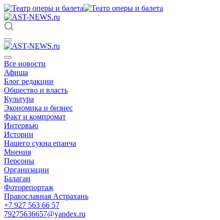
Все новости
Афиша
Блог редакции
Общество и власть
Культура
Экономика и бизнес
Факт и компромат
Интервью
Истории
Нашего сукна епанча
Мнения
Персоны
Организации
Балаган
Фоторепортаж
Православная Астрахань
+7 927 563 66 57
79275636657@yandex.ru